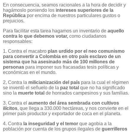
En consecuencia, seamos racionales a la hora de decidir y
hagámoslo poniendo los
intereses superiores de la
República
por encima de nuestros particulares gustos o
prejuicios.
Para facilitar esta tarea hagamos un inventario de
aquello
contra lo que debemos votar,
como ciudadanos
responsables:
1. Contra el macabro
plan urdido por el neo comunismo
para convertir a Colombia en otro país esclavo de un
sistema que ha asesinado más de 100 millones de
personas
para imponer sus fracasadas tesis políticas y
económicas en el mundo.
2, Contra la
milicianización del país
para la cual el régimen
se inventó el señuelo de la
paz total
que no ha significado
sino la
muerte total
de honrados campesinos y sus familias.
3. Contra el
aumento del área sembrada con cultivos
ilícitos
, que llega a 330.000 hectáreas, y nos convierte en el
primer país productor y exportador de coca en el planeta.
4. Contra
la inseguridad y el temor
que agobia a la
población por cuenta de los grupos ilegales de
guerrilleros