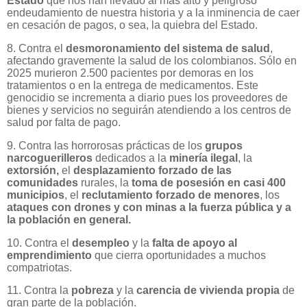
Estado
que nos han llevado al más alto y peligroso
endeudamiento de nuestra historia y a la inminencia de caer
en cesación de pagos, o sea, la quiebra del Estado.
8. Contra el
desmoronamiento del sistema de salud
,
afectando gravemente la salud de los colombianos. Sólo en
2025 murieron 2.500 pacientes por demoras en los
tratamientos o en la entrega de medicamentos. Este
genocidio se incrementa a diario pues los proveedores de
bienes y servicios no seguirán atendiendo a los centros de
salud por falta de pago.
9. Contra las horrorosas prácticas de los
grupos
narcoguerilleros
dedicados a la
minería ilegal
, la
extorsión,
el
desplazamiento forzado de las
comunidades
rurales, la
toma de posesión en casi 400
municipios
, el
reclutamiento forzado de menores
, los
ataques con drones y con minas a la fuerza pública y a
la población en general.
10. Contra el
desempleo
y la
falta de apoyo al
emprendimiento
que cierra oportunidades a muchos
compatriotas.
11. Contra la
pobreza
y la
carencia de vivienda propia
de
gran parte de la población.