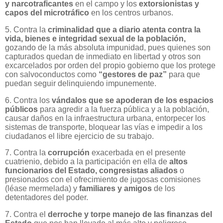
y narcotraficantes
en el campo y los
extorsionistas y
capos del microtráfico
en los centros urbanos.
5. Contra la
criminalidad que a diario atenta contra la
vida, bienes e integridad sexual de la población,
gozando de la más absoluta impunidad, pues quienes son
capturados quedan de inmediato en libertad y otros son
excarcelados por orden del propio gobierno que los protege
con salvoconductos como
“gestores de paz”
para que
puedan seguir delinquiendo impunemente.
6. Contra los
vándalos que se apoderan de los espacios
públicos
para agredir a la fuerza pública y a la población,
causar daños en la infraestructura urbana, entorpecer los
sistemas de transporte, bloquear las vías e impedir a los
ciudadanos el libre ejercicio de su trabajo.
7. Contra la
corrupción
exacerbada en el presente
cuatrienio, debido a la participación en ella de
altos
funcionarios del Estado, congresistas aliados
o
presionados con el ofrecimiento de jugosas comisiones
(léase mermelada) y
familiares y amigos
de los
detentadores del poder.
7. Contra el
derroche y torpe manejo de las finanzas del