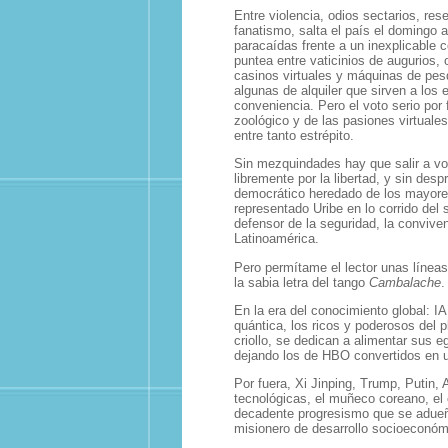
Entre violencia, odios sectarios, res
fanatismo, salta el país el domingo a
paracaídas frente a un inexplicable 
puntea entre vaticinios de augurios, o
casinos virtuales y máquinas de pesq
algunas de alquiler que sirven a los
conveniencia. Pero el voto serio por 
zoológico y de las pasiones virtuale
entre tanto estrépito.
Sin mezquindades hay que salir a vo
libremente por la libertad, y sin desp
democrático heredado de los mayore
representado Uribe en lo corrido del 
defensor de la seguridad, la conviven
Latinoamérica.
Pero permítame el lector unas línea
la sabia letra del tango
Cambalache
.
En la era del conocimiento global: I
quántica, los ricos y poderosos del 
criollo, se dedican a alimentar sus e
dejando los de HBO convertidos en u
Por fuera, Xi Jinping, Trump, Putin, 
tecnológicas, el muñeco coreano, el
decadente progresismo que se adueñ
misionero de desarrollo socioeconóm