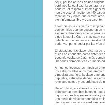
Aquí, por los abusos de una dirigencia
perdimos la legalidad, la cultura, la
poderes, el respeto al interés gene
negro electoral inédito, con 40 parti
fanatismos y odios que desvirtuaron
bien informada libre y transparente.
Colombia es la visión microscópica
occidentales cuando degeneran en nue
elegimos democráticamente para la c
sigue la cartilla Castro-chavista y 
galácticas, convocando a una Asamb
poder van por el poder por las vías 
El ciudadano trabajador víctima de l
éticos no encuentra como defender s
segunda vuelta será aún más compleja
libertades democráticas en medio od
A muchos jóvenes los impulsan emoci
los estratos altos a los más emotivo
simboliza una fiera; la clase empren
capitales, saturados de ver un ejerci
revoloteo culeco y desordenado de u
Del otro lado, encabezados por un co
defensor de derechos humanos que 
inquisición es hoy neoestalinista y q
una horda de violentos sumidos en la
descontento social cocinado en resen