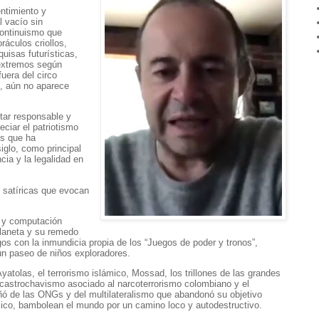
entimiento y
l vacío sin
continuismo que
ráculos criollos,
uisas futurísticas,
 extremos según
fuera del circo
s, aún no aparece
tar responsable y
reciar el patriotismo
s que ha
siglo, como principal
cia y la legalidad en
s satíricas que evocan
A y computación
planeta y su remedo
gos con la inmundicia propia de los “Juegos de poder y tronos”,
n paseo de niños exploradores.
Ayatolas, el terrorismo islámico, Mossad, los trillones de las grandes
 castrochavismo asociado al narcoterrorismo colombiano y el
ó de las ONGs y del multilateralismo que abandonó su objetivo
ico, bambolean el mundo por un camino loco y autodestructivo.