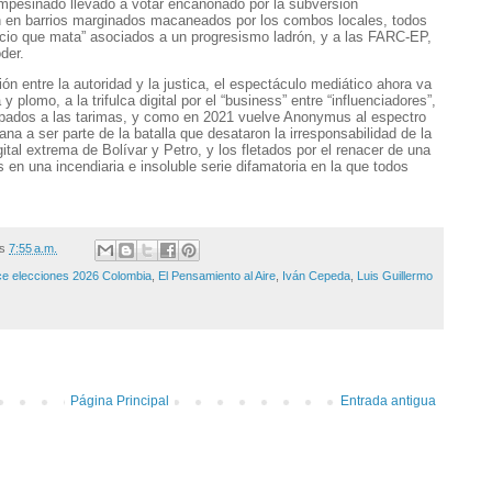
mpesinado llevado a votar encañonado por la subversión
en en barrios marginados macaneados por los combos locales, todos
ocio que mata” asociados a un progresismo ladrón, y a las FARC-EP,
der.
n entre la autoridad y la justica, el espectáculo mediático ahora va
a y plomo, a la trifulca digital por el “business” entre “influenciadores”,
epados a las tarimas, y como en 2021 vuelve Anonymus al espectro
na a ser parte de la batalla que desataron la irresponsabilidad de la
digital extrema de Bolívar y Petro, y los fletados por el renacer de una
n una incendiaria e insoluble serie difamatoria en la que todos
/s
7:55 a.m.
ce elecciones 2026 Colombia
,
El Pensamiento al Aire
,
Iván Cepeda
,
Luis Guillermo
Página Principal
Entrada antigua