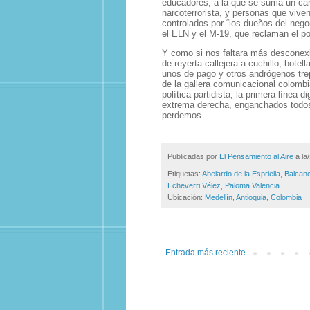
educadores, a la que se suma un ca
narcoterrorista, y personas que viv
controlados por “los dueños del neg
el ELN y el M-19, que reclaman el po
Y como si nos faltara más desconexió
de reyerta callejera a cuchillo, botell
unos de pago y otros andrógenos tr
de la gallera comunicacional colombia
política partidista, la primera línea 
extrema derecha, enganchados todos e
perdemos.
Publicadas por
El Pensamiento al Aire
a la
Etiquetas:
Abelardo de la Espriella
,
Balcan
Echeverri Vélez
,
Paloma Valencia
Ubicación:
Medellín, Antioquia, Colombia
Entrada más reciente