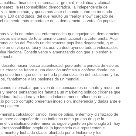
 política, financiera, empresarial, gremial, mediática y clerical
 sensatez, la responsabilidad democrática, la independencia de
ral y al bien común, y quedamos ante el mundo como un mercado
dos y 100 candidatos, del que resultó un “reality show” cargado de
 el elemento más importante de la democracia: la votación popular
 más vívida de todas las enfermedades que aquejan las democracias
vos sistemas de totalitarismo constitucional narcoterrorista. Aquí
onducción del Estado un delincuente populista degenerado, que
como en un viaje de tusi y bazuco va destruyendo todo a velocidades
lea Nacional Constituyente y amenazando con que si pierden el
de hecho.
a desinformación busca autenticidad, pero ante la pérdida de valores
us creencias frente a una elección anómala y confusa donde una
 si se tiene que definir entre la profundización del Estatismo y las
ios, fanatismos y las pasiones de un mundial.
ones insensatas que viven de influenciadores en chats y redes; en
s y menos pensantes los fanatiza un marketing político circense que
dedora, trabajadora y a los ciudadanos menos afluentes de las
cio político corrupto presentan indecisión, indiferencia y dudas ante el
na pajarera.
munista calculador, cínico, lleno de odios, enfermo y disfrazado de
se hace acompañar de una indígena como prueba de que la
ue el canibalismo entre minorías sigue vigente en pleno siglo 21, hay
 irresponsabilidad propia de la ignorancia que representan el
timiento y lucha de clases alentada por el Gobierno y los