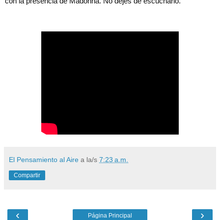
con la presencia de Madonna. No dejes de escucharlo.
El Pensamiento al Aire
a la/s
7:23 a.m.
Compartir
‹
›
Página Principal