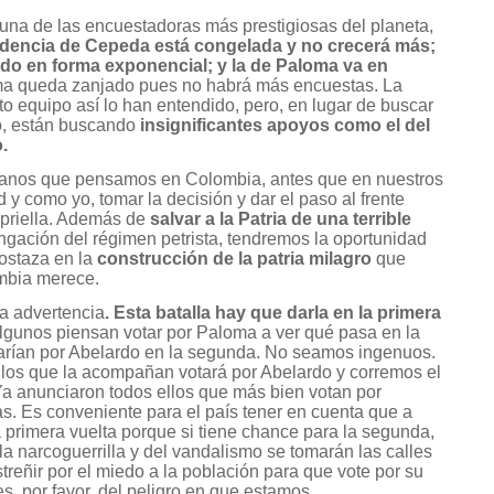
, una de las encuestadoras más prestigiosas del planeta,
ndencia de Cepeda está congelada y no crecerá más;
ndo en forma exponencial; y la de Paloma va en
ma queda zanjado pues no habrá más encuestas. La
to equipo así lo han entendido, pero, en lugar de buscar
o, están buscando
insignificantes apoyos como el del
.
danos que pensamos en Colombia, antes que en nuestros
y como yo, tomar la decisión y dar el paso al frente
priella. Además de
salvar a la Patria de una terrible
ongación del régimen petrista, tendremos la oportunidad
ostaza en la
construcción de la patria milagro
que
mbia merece.
a advertencia
. Esta batalla hay que darla en la primera
gunos piensan votar por Paloma a ver qué pasa en la
votarían por Abelardo en la segunda. No seamos ingenuos.
 los que la acompañan votará por Abelardo y corremos el
a anunciaron todos ellos que más bien votan por
s. Es conveniente para el país tener en cuenta que a
primera vuelta porque si tiene chance para la segunda,
la narcoguerrilla y del vandalismo se tomarán las calles
streñir por el miedo a la población para que vote por su
, por favor, del peligro en que estamos.