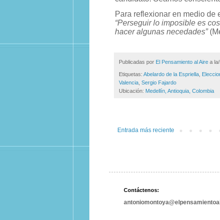
Para reflexionar en medio de 
“Perseguir lo imposible es co
hacer algunas necedades”
(Me
Publicadas por
El Pensamiento al Aire
a la
Etiquetas:
Abelardo de la Espriella
,
Elecci
Valencia
,
Sergio Fajardo
Ubicación:
Medellín, Antioquia, Colombia
Entrada más reciente
Contáctenos:
antoniomontoya@elpensamientoal