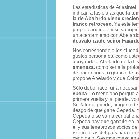
Las estadísticas de Atlasintel
indican a las claras que
la te
la de Abelardo viene crecie
franco retroceso.
Ya este te
propia candidata y su variopin
un acercamiento con Abelard
desvalorizado señor Fajardo
Nos corresponde a los ciuda
gustos personales, como usted 
apoyando a Abelardo de la Es
amenaza
, como sería la prol
de poner nuestro granito de m
propone Abelardo y que Colo
Sólo debo hacer una necesari
vuelta.
Lo menciono porque al
primera vuelta y, si pierde, 
Si Paloma pierde, ninguno de
riesgo de que gane Cepeda. Y
Cepeda o se van a ver ballena
Cepeda hay que ganarle en la 
él y sus tenebrosos socios de 
y carreteras del país para con
candidato. Seamos conscientes