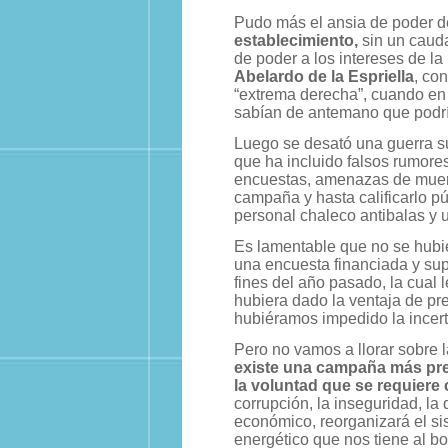
Pudo más el ansia de poder 
establecimiento,
sin un cauda
de poder a los intereses de la
Abelardo de la Espriella
, co
“extrema derecha”, cuando en 
sabían de antemano que podría 
Luego se desató una guerra su
que ha incluido falsos rumore
encuestas, amenazas de muert
campaña y hasta calificarlo p
personal chaleco antibalas y
Es lamentable que no se hubie
una encuesta financiada y sup
fines del año pasado, la cual 
hubiera dado la ventaja de pr
hubiéramos impedido la incert
Pero no vamos a llorar sobre
existe una campaña más pre
la voluntad que se requiere
corrupción, la inseguridad, la
económico, reorganizará el si
energético que nos tiene al bo