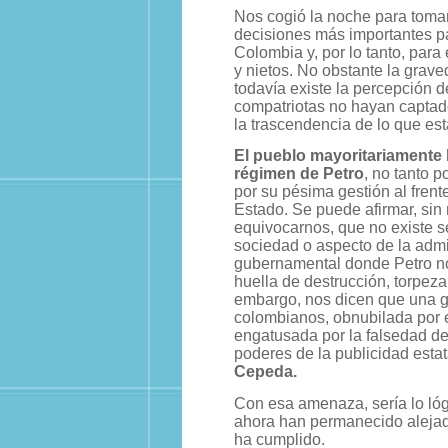
Nos cogió la noche para tomar
decisiones más importantes pa
Colombia y, por lo tanto, para 
y nietos. No obstante la gra
todavía existe la percepción 
compatriotas no hayan captad
la trascendencia de lo que est
El pueblo mayoritariamente 
régimen de Petro
, no tanto p
por su pésima gestión al frent
Estado. Se puede afirmar, sin 
equivocarnos, que no existe se
sociedad o aspecto de la admi
gubernamental donde Petro n
huella de destrucción, torpeza
embargo, nos dicen que una g
colombianos, obnubilada por e
engatusada por la falsedad d
poderes de la publicidad estat
Cepeda.
Con esa amenaza, sería lo lóg
ahora han permanecido alejado
ha cumplido.