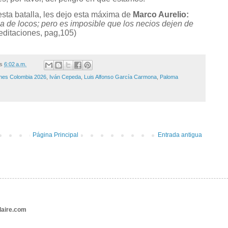
esta batalla, les dejo esta máxima de
Marco Aurelio:
sa de locos; pero es imposible que los necios dejen de
ditaciones, pag,105)
/s
6:02 a.m.
ones Colombia 2026
,
Iván Cepeda
,
Luis Alfonso García Carmona
,
Paloma
Página Principal
Entrada antigua
aire.com