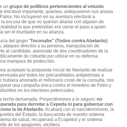
de un
grupo de políticos pertenecientes al vetusto
l electoral importante, quienes, antepusieron sus ansias
 Patria. No incluyeron en su aventura electoral a
n la excusa de que no querían aliarse con alguien de
realidad lo que pretendían era cerrar el paso a quien
ser el triunfador en su alianza.
cia del grupo “
Toconabe” (Todos contra Abelardo)
s, ataques directos a su persona, manipulación de
e al candidato, asesinato de dos coordinadores de la
úblicamente de cobarde por utilizar en su defensa
 una mampara de protección.
ra aceptado la propuesta inicial de Abelardo de realizar
ervisada por todos los precandidatos antipetristas a
le hubiera ahorrado el millonario costo de la consulta, nos
eparar una campaña única contra el heredero de Petro y
idumbre en los electores potenciales.
 la leche derramada. Proyectémonos a lo seguro:
no
parada para derrotar a Cepeda ni para gobernar con
 como la de Abelardo.
Acabará con el narcoterrorismo, la
 quiebra del Estado, la bancarrota de nuestro sistema
stema de salud, recuperará a Ecopetrol y el sistema
rde de los apagones, etcétera.