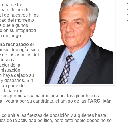
 una de las
ra el futuro de
el de nuestros hijos
vedad del momento
de que algunos
o en su integridad
á en juego.
ha rechazado el
or su ideología, sino
e de los asuntos del
riesgo a
ctor de la
nistración
o haya dejado su
 y desastres. Sin
ran parte de
l fanatismo,
e sus promesas y manipulada por los gigantescos
al, votará por su candidato, el amigo de las
FARC, Iván
ico unir a las fuerzas de oposición y a quienes hasta
s de la actividad política, pero este noble deseo no se