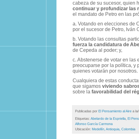
cabeza de su sucesor, quien 
continuar y profundizar las
el mandato de Petro en las p
a. Votando en elecciones de C
por el sucesor de Petro, Iván
b. Votando las consultas parti
fuerza la candidatura de Abe
de Cepeda al poder; y,
c. Abstenerse de votar en las 
preocuparse por la política, y 
quienes votarán por nosotros.
Cualquiera de estas conducta
que sigamos
viviendo sabro
sobre la
favorabilidad del r
Publicadas por
El Pensamiento al Aire
a la
Etiquetas:
Abelardo de la Espriella
,
El Pens
Alfonso García Carmona
Ubicación:
Medellín, Antioquia, Colombia