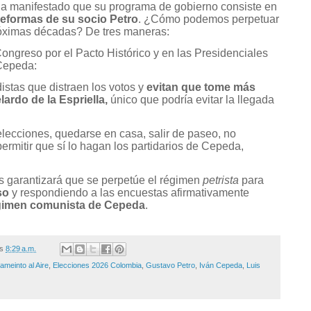
ha manifestado que su programa de gobierno consiste en
 reformas de su socio Petro
. ¿Cómo podemos perpetuar
róximas décadas? De tres maneras:
ongreso por el Pacto Histórico y en las Presidenciales
 Cepeda:
distas que distraen los votos y
evitan que tome más
lardo de la Espriella,
único que podría evitar la llegada
elecciones, quedarse en casa, salir de paseo, no
permitir que sí lo hagan los partidarios de Cepeda,
s garantizará que se perpetúe el régimen
petrista
para
so
y respondiendo a las encuestas afirmativamente
égimen comunista de Cepeda
.
/s
8:29 a.m.
ameinto al Aire
,
Elecciones 2026 Colombia
,
Gustavo Petro
,
Iván Cepeda
,
Luis