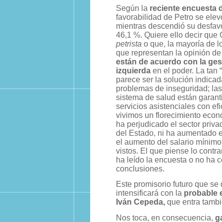
Según la
reciente encuesta 
favorabilidad de Petro se elev
mientras descendió su desfavo
46,1 %. Quiere ello decir que
petrista
o que, la mayoría de 
que representan la opinión de
están de acuerdo con la ges
izquierda
en el poder. La tan “
parece ser la solución indicad
problemas de inseguridad; las
sistema de salud están garant
servicios asistenciales con efi
vivimos un florecimiento eco
ha perjudicado el sector privad
del Estado, ni ha aumentado e
el aumento del salario mínimo
vistos. El que piense lo contr
ha leído la encuesta o no ha
conclusiones.
Este promisorio futuro que se 
intensificará con la
probable 
Iván Cepeda,
que entra tambi
Nos toca, en consecuencia,
g