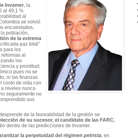
de Invamer
, la
ó al 49,1 %
rabilidad al
 Colombia se volvió
los encuestados,
 la población,
tión de la extrema
criticada paz total”
a para los
 reformas al
izando los
ciencia y prontitud;
nómico pues no se
o, ni las finanzas
l costo de vida con
 a niveles nunca
ario seguramente no
 comprendido sus
desprende de la favorabilidad de la gestión se
elección de su sucesor, el candidato de las FARC,
én dentro de las predicciones de Invamer.
arantizar la perpetuidad del régimen
petrista
, en