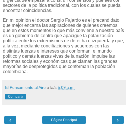
urgencia de empezar a construir consensos y puentes con
sectores de la política tradicional, con los cuales se pueda
encontrar coincidencias.
En mi opinión el doctor Sergio Fajardo es el precandidato
que mejor encarna las aspiraciones de quienes creemos
que en estos momentos lo que más conviene a nuestro país
es un gobierno de centro que apacigüe la polarización
política entre los extremismos de derecha e izquierda y que,
a la vez, mediante conciliaciones y acuerdos con las
distintas fuerzas e intereses que conforman
el mundo
político y demás fuerzas vivas de la nación, impulse las
reformas sociales y económicas que claman las grandes
mayorías de desprotegidos que conforman la población
colombiana.
El Pensamiento al Aire
a la/s
5:09 a.m.
Compartir
‹
›
Página Principal