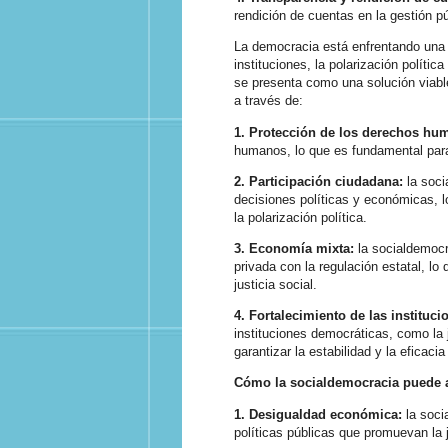
rendición de cuentas en la gestión pú
La democracia está enfrentando una cr
instituciones, la polarización políti
se presenta como una solución viable
a través de:
1. Protección de los derechos hu
humanos, lo que es fundamental para 
2. Participación ciudadana:
la soci
decisiones políticas y económicas, l
la polarización política.
3.
Economía mixta:
la socialdemocr
privada con la regulación estatal, lo
justicia social.
4.
Fortalecimiento de las instituci
instituciones democráticas, como la j
garantizar la estabilidad y la eficacia
Cómo la socialdemocracia puede ab
1. Desigualdad económica:
la soc
políticas públicas que promuevan la ju