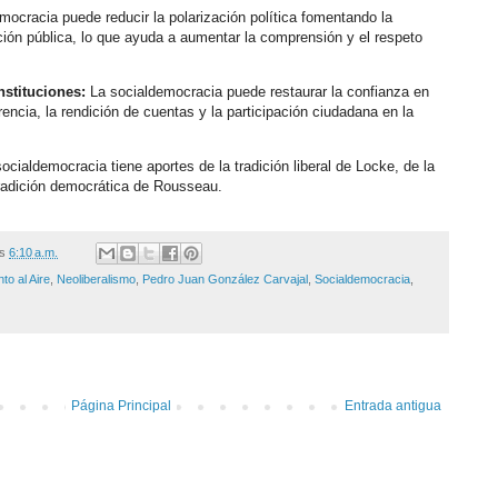
mocracia puede reducir la polarización política fomentando la
ación pública, lo que ayuda a aumentar la comprensión y el respeto
nstituciones:
La socialdemocracia puede restaurar la confianza en
rencia, la rendición de cuentas y la participación ciudadana en la
ocialdemocracia tiene aportes de la tradición liberal de Locke, de la
 tradición democrática de Rousseau.
/s
6:10 a.m.
to al Aire
,
Neoliberalismo
,
Pedro Juan González Carvajal
,
Socialdemocracia
,
Página Principal
Entrada antigua