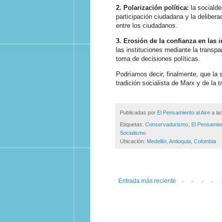
2. Polarización política:
la socialde
participación ciudadana y la deliber
entre los ciudadanos.
3. Erosión de la confianza en las i
las instituciones mediante la transpa
toma de decisiones políticas.
Podríamos decir, finalmente, que la s
tradición socialista de Marx y de la
Publicadas por
El Pensamiento al Aire
a la
Etiquetas:
Conservadurismo
,
El Pensamien
Socialismo
Ubicación:
Medellín, Antioquia, Colombia
Entrada más reciente