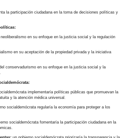
ta la participación ciudadana en la toma de decisiones políticas y
olíticas:
 neoliberalismo en su enfoque en la justicia social y la regulación
ialismo en su aceptación de la propiedad privada y la iniciativa
del conservadurismo en su enfoque en la justicia social y la
.
ocialdemócrata:
ocialdemócrata implementaría políticas públicas que promuevan la
atuita y la atención médica universal.
rno socialdemócrata regularía la economía para proteger a los
erno socialdemócrata fomentaría la participación ciudadana en la
ómicas.
entas:
un gobierno socialdemócrata priorizaría la transparencia y la