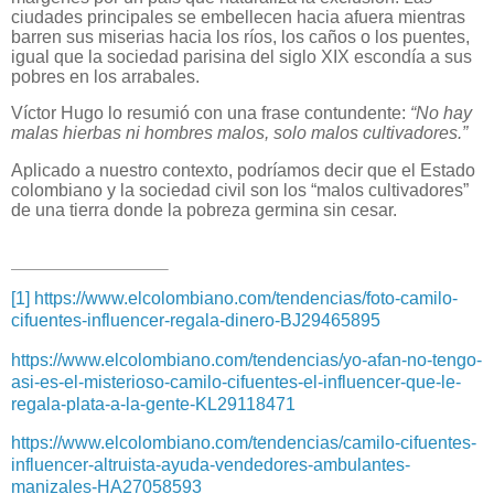
ciudades principales se embellecen hacia afuera mientras
barren sus miserias hacia los ríos, los caños o los puentes,
igual que la sociedad parisina del siglo XIX escondía a sus
pobres en los arrabales.
Víctor Hugo lo resumió con una frase contundente:
“No hay
malas hierbas ni hombres malos, solo malos cultivadores.”
Aplicado a nuestro contexto, podríamos decir que el Estado
colombiano y la sociedad civil son los “malos cultivadores”
de una tierra donde la pobreza germina sin cesar.
[1]
https://www.elcolombiano.com/tendencias/foto-camilo-
cifuentes-influencer-regala-dinero-BJ29465895
https://www.elcolombiano.com/tendencias/yo-afan-no-tengo-
asi-es-el-misterioso-camilo-cifuentes-el-influencer-que-le-
regala-plata-a-la-gente-KL29118471
https://www.elcolombiano.com/tendencias/camilo-cifuentes-
influencer-altruista-ayuda-vendedores-ambulantes-
manizales-HA27058593