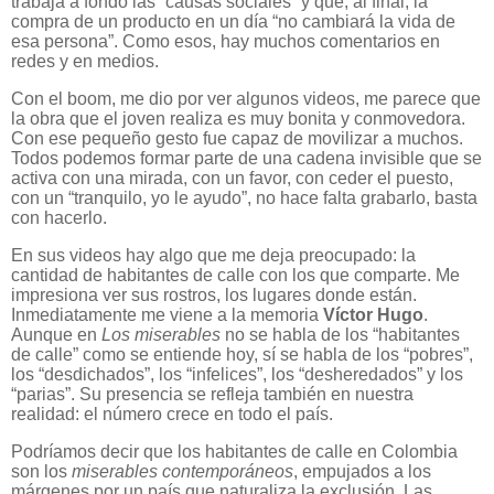
trabaja a fondo las “causas sociales” y que, al final, la
compra de un producto en un día “no cambiará la vida de
esa persona”. Como esos, hay muchos comentarios en
redes y en medios.
Con el boom, me dio por ver algunos videos, me parece que
la obra que el joven realiza es muy bonita y conmovedora.
Con ese pequeño gesto fue capaz de movilizar a muchos.
Todos podemos formar parte de una cadena invisible que se
activa con una mirada, con un favor, con ceder el puesto,
con un “tranquilo, yo le ayudo”, no hace falta grabarlo, basta
con hacerlo.
En sus videos hay algo que me deja preocupado: la
cantidad de habitantes de calle con los que comparte. Me
impresiona ver sus rostros, los lugares donde están.
Inmediatamente me viene a la memoria
Víctor Hugo
.
Aunque en
Los miserables
no se habla de los “habitantes
de calle” como se entiende hoy, sí se habla de los “pobres”,
los “desdichados”, los “infelices”, los “desheredados” y los
“parias”. Su presencia se refleja también en nuestra
realidad: el número crece en todo el país.
Podríamos decir que los habitantes de calle en Colombia
son los
miserables contemporáneos
, empujados a los
márgenes por un país que naturaliza la exclusión. Las