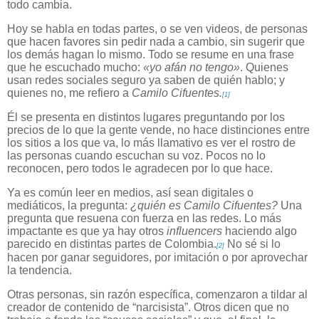
todo cambia.
Hoy se habla en todas partes, o se ven videos, de personas
que hacen favores sin pedir nada a cambio, sin sugerir que
los demás hagan lo mismo. Todo se resume en una frase
que he escuchado mucho:
«yo afán no tengo»
. Quienes
usan redes sociales seguro ya saben de quién hablo; y
quienes no, me refiero a
Camilo Cifuentes.
[1]
Él se presenta en distintos lugares preguntando por los
precios de lo que la gente vende, no hace distinciones entre
los sitios a los que va, lo más llamativo es ver el rostro de
las personas cuando escuchan su voz. Pocos no lo
reconocen, pero todos le agradecen por lo que hace.
Ya es común leer en medios, así sean digitales o
mediáticos, la pregunta:
¿quién es Camilo Cifuentes?
Una
pregunta que resuena con fuerza en las redes. Lo más
impactante es que ya hay otros
influencers
haciendo algo
parecido en distintas partes de Colombia.
No sé si lo
[2]
hacen por ganar seguidores, por imitación o por aprovechar
la tendencia.
Otras personas, sin razón específica, comenzaron a tildar al
creador de contenido de “narcisista”. Otros dicen que no