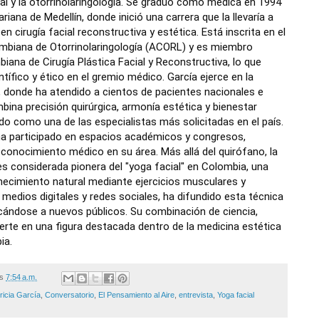
ial y la otorrinolaringología. Se graduó como médica en 1994
ariana de Medellín, donde inició una carrera que la llevaría a
 cirugía facial reconstructiva y estética. Está inscrita en el
ombiana de Otorrinolaringología (ACORL) y es miembro
ana de Cirugía Plástica Facial y Reconstructiva, lo que
tífico y ético en el gremio médico.
García ejerce en la
o, donde ha atendido a cientos de pacientes nacionales e
ina precisión quirúrgica, armonía estética y bienestar
ado como una de las especialistas más solicitadas en el país.
 ha participado en espacios académicos y congresos,
l conocimiento médico en su área.
Más allá del quirófano, la
es considerada pionera del "yoga facial" en Colombia, una
necimiento natural mediante ejercicios musculares y
 medios digitales y redes sociales, ha difundido esta técnica
cándose a nuevos públicos. Su combinación de ciencia,
ierte en una figura destacada dentro de la medicina estética
ia.
/s
7:54 a.m.
ricia García
,
Conversatorio
,
El Pensamiento al Aire
,
entrevista
,
Yoga facial