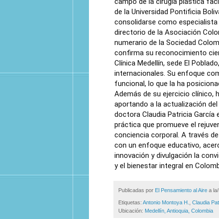
campo de la cirugía plástica fac
de la Universidad Pontificia Boliv
consolidarse como especialista en
directorio de la Asociación Col
numerario de la Sociedad Colombi
confirma su reconocimiento cien
Clínica Medellín, sede El Poblad
internacionales. Su enfoque comb
funcional, lo que la ha posicion
Además de su ejercicio clínico,
aportando a la actualización de
doctora Claudia Patricia García 
práctica que promueve el rejuve
conciencia corporal. A través de
con un enfoque educativo, acer
innovación y divulgación la conv
y el bienestar integral en Colomb
Publicadas por
El Pensamiento al Aire
a la
Etiquetas:
Antonio Montoya H.
,
Claudia Pat
Ubicación:
Medellín, Antioquia, Colombia