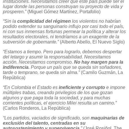
instituciones. Necesitamos creer que este país puede ser el
lugar donde las personas construyan su proyecto de vida y
prosperen.”
(Miguel Gómez Martínez, Portafolio)
“Sin la
complicidad del régimen
los violentos no habrían
podido extender su sanguinario influjo por casi todo el país,
ni con sus inmensas fortunas permear la política y alterar los
resultados electorales, ni tendríamos a un exagente de la
subversión de gobernante.”
(Alberto Abello, El Nuevo Siglo)
“Estamos a tiempo. Pero para lograrlo, debemos despertar
del letargo y asumir la responsabilidad. Necesitamos
acción. Necesitamos compromiso.
No hay margen para la
indiferencia
. Porque un país que se queda sin soñadores,
tarde o temprano, se queda sin alma.”
(Camilo Guzmán, La
República
)
“En Colombia el Estado es
ineficiente y corrupto
e impone
múltiples trabas, creando privilegios de los que gozan
algunos y que paga toda la sociedad, y para muchas
corrientes políticas, el ejercicio Milei resulta un camino.”
(Carlos Ronderos, La República)
“Los partidos, vaciados de significado, son
maquinarias de
exclusión del talento, centradas en su
autosostenimiento y supervivencia
.”
(José Rosiñol, The