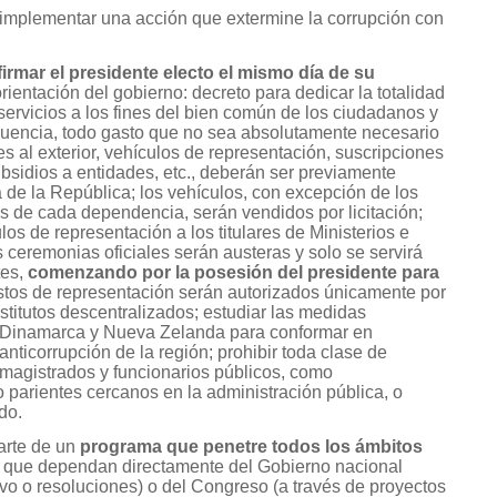
 implementar una acción que extermine la corrupción con
irmar el presidente electo el mismo día de su
orientación del gobierno: decreto para dedicar la totalidad
servicios a los fines del bien común de los ciudadanos y
cuencia, todo gasto que no sea absolutamente necesario
s al exterior, vehículos de representación, suscripciones
sidios a entidades, etc., deberán ser previamente
 de la República; los vehículos, con excepción de los
s de cada dependencia, serán vendidos por licitación;
os de representación a los titulares de Ministerios e
as ceremonias oficiales serán austeras y solo se servirá
tes,
comenzando por la posesión del presidente para
gastos de representación serán autorizados únicamente por
nstitutos descentralizados; estudiar las medidas
 Dinamarca y Nueva Zelanda para conformar en
ticorrupción de la región; prohibir toda clase de
, magistrados y funcionarios públicos, como
parientes cercanos en la administración pública, o
do.
arte de un
programa que penetre todos los ámbitos
que dependan directamente del Gobierno nacional
ivo o resoluciones) o del Congreso (a través de proyectos