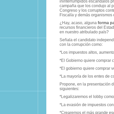
ininterrumpidos escándalos pro
campaña que los condujo al pod
Congreso y los corruptos contr
Fiscalía y demás organismos d
¿Hay, acaso, alguna
forma pa
recursos financieros del Esta
en nuestro atribulado país?
Señala el candidato independ
con la corrupción como:
*Los impuestos altos, aument
*El Gobierno quiere comprar c
*El gobierno quiere comprar v
*La mayoría de los entes de c
Propone, en la presentación 
siguientes:
*Legalizaremos el lobby com
*La evasión de impuestos con
*Crearemos el más grande esc