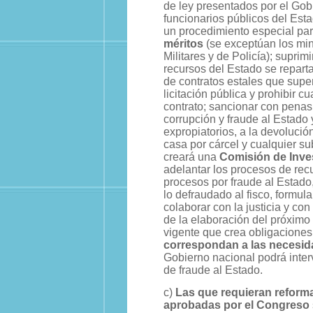
de ley presentados por el Gob
funcionarios públicos del Est
un procedimiento especial pa
méritos
(se exceptúan los min
Militares y de Policía); suprim
recursos del Estado se reparta
de contratos estales que supe
licitación pública y prohibir c
contrato; sancionar con penas 
corrupción y fraude al Estado
expropiatorios, a la devolució
casa por cárcel y cualquier s
creará una
Comisión de Inves
adelantar los procesos de recu
procesos por fraude al Estado
lo defraudado al fisco, formu
colaborar con la justicia y con
de la elaboración del próximo 
vigente que crea obligaciones
correspondan a las necesida
Gobierno nacional podrá inter
de fraude al Estado.
c)
Las que requieran reforma
aprobadas por el Congreso