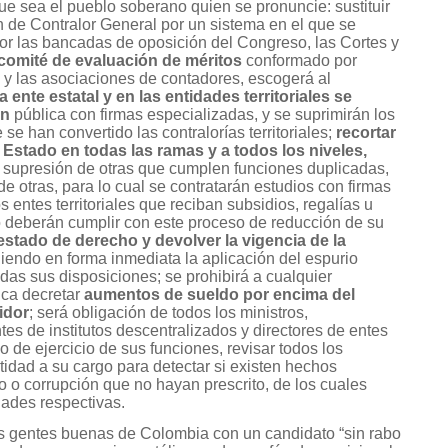
que sea el pueblo soberano quien se pronuncie: sustituir
n de Contralor General por un sistema en el que se
or las bancadas de oposición del Congreso, las Cortes y
comité de evaluación de méritos
conformado por
 y las asociaciones de contadores, escogerá al
a ente estatal y en las entidades territoriales se
ón
pública con firmas especializadas, y se suprimirán los
se han convertido las contralorías territoriales;
recortar
 Estado en todas las ramas y a todos los niveles,
 supresión de otras que cumplen funciones duplicadas,
e otras, para lo cual se contratarán estudios con firmas
s entes territoriales que reciban subsidios, regalías u
 deberán cumplir con este proceso de reducción de su
estado de derecho y devolver la vigencia de la
endo en forma inmediata la aplicación del espurio
as sus disposiciones; se prohibirá a cualquier
ica decretar
aumentos de sueldo por encima del
idor
; será obligación de todos los ministros,
es de institutos descentralizados y directores de entes
o de ejercicio de sus funciones, revisar todos los
tidad a su cargo para detectar si existen hechos
sco o corrupción que no hayan prescrito, de los cuales
dades respectivas.
las gentes buenas de Colombia con un candidato “sin rabo