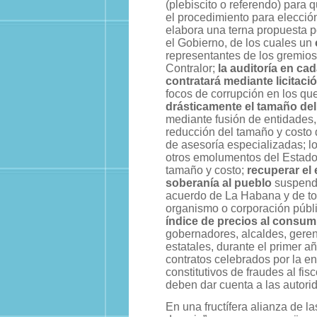
(plebiscito o referendo) para 
el procedimiento para elecció
elabora una terna propuesta p
el Gobierno, de los cuales un
representantes de los gremios
Contralor;
la auditoría en cad
contratará mediante licitaci
focos de corrupción en los que 
drásticamente el tamaño del
mediante fusión de entidades,
reducción del tamaño y costo d
de asesoría especializadas; lo
otros emolumentos del Estado
tamaño y costo;
recuperar el 
soberanía al pueblo
suspendi
acuerdo de La Habana y de tod
organismo o corporación públ
índice de precios al consum
gobernadores, alcaldes, gerent
estatales, durante el primer añ
contratos celebrados por la en
constitutivos de fraudes al fi
deben dar cuenta a las autori
En una fructífera alianza de 