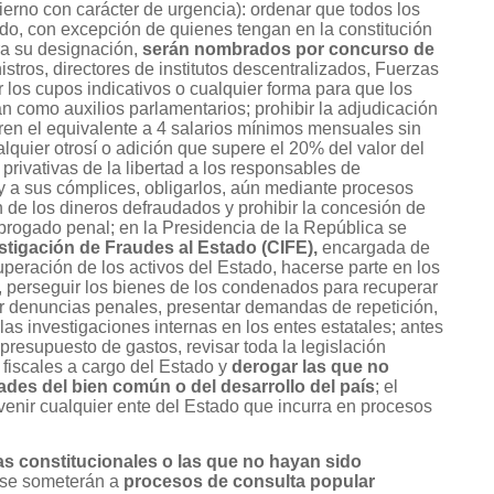
ierno con carácter de urgencia): ordenar que todos los
ado, con excepción de quienes tengan en la constitución
ra su designación,
serán nombrados por concurso de
istros, directores de institutos descentralizados, Fuerzas
ir los cupos indicativos o cualquier forma para que los
n como auxilios parlamentarios; prohibir la adjudicación
ren el equivalente a 4 salarios mínimos mensuales sin
ualquier otrosí o adición que supere el 20% del valor del
privativas de la libertad a los responsables de
 y a sus cómplices, obligarlos, aún mediante procesos
n de los dineros defraudados y prohibir la concesión de
ubrogado penal; en la Presidencia de la República se
tigación de Fraudes al Estado (CIFE),
encargada de
peración de los activos del Estado, hacerse parte en los
, perseguir los bienes de los condenados para recuperar
lar denuncias penales, presentar demandas de repetición,
 las investigaciones internas en los entes estatales; antes
presupuesto de gastos, revisar toda la legislación
 fiscales a cargo del Estado y
derogar las que no
des del bien común o del desarrollo del país
; el
venir cualquier ente del Estado que incurra en procesos
s constitucionales o las que no hayan sido
se someterán a
procesos de consulta popular