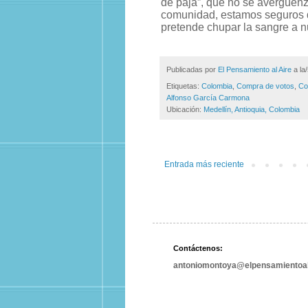
de paja”, que no se avergüenza
comunidad, estamos seguros 
pretende chupar la sangre a n
Publicadas por
El Pensamiento al Aire
a la
Etiquetas:
Colombia
,
Compra de votos
,
Co
Alfonso García Carmona
Ubicación:
Medellín, Antioquia, Colombia
Entrada más reciente
Contáctenos:
antoniomontoya@elpensamientoal