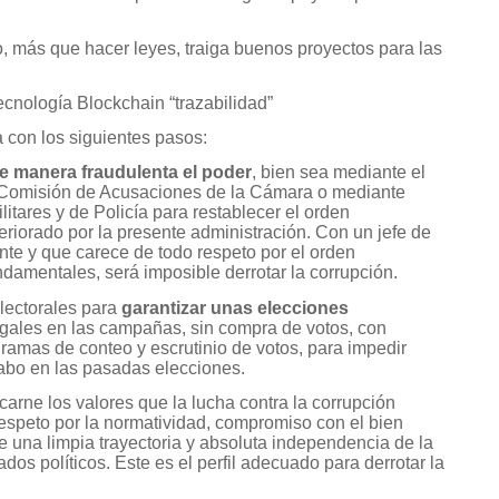
 más que hacer leyes, traiga buenos proyectos para las
ecnología Blockchain “trazabilidad”
 con los siguientes pasos:
de manera fraudulenta el poder
, bien sea mediante el
la Comisión de Acusaciones de la Cámara o mediante
litares y de Policía para restablecer el orden
eriorado por la presente administración. Con un jefe de
te y que carece de todo respeto por el orden
undamentales, será imposible derrotar la corrupción.
electorales para
garantizar unas elecciones
legales en las campañas, sin compra de votos, con
gramas de conteo y escrutinio de votos, para impedir
cabo en las pasadas elecciones.
carne los valores que la lucha contra la corrupción
respeto por la normatividad, compromiso con el bien
 una limpia trayectoria y absoluta independencia de la
dos políticos. Este es el perfil adecuado para derrotar la