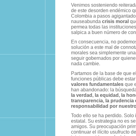
Venimos sosteniendo reiterad
de este desorden endémico q
Colombia a pasos agigantado
nauseabunda
crisis moral
que
permea todas las institucione
salpica a buen número de cont
En consecuencia, no podemos
solución a este mal de connot
morales sea simplemente una
seguir gobernados por quiene
nada cambie.
Partamos de la base de que el 
funciones públicas debe esta
valores fundamentales
que e
han abandonado: la búsqued
la verdad, la equidad, la hon
transparencia, la prudencia 
responsabilidad por nuestro
Todo ello se ha perdido. Solo 
estatal. Su estrategia no es se
amigos. Su preocupación primo
continuar el ilícito usufructo