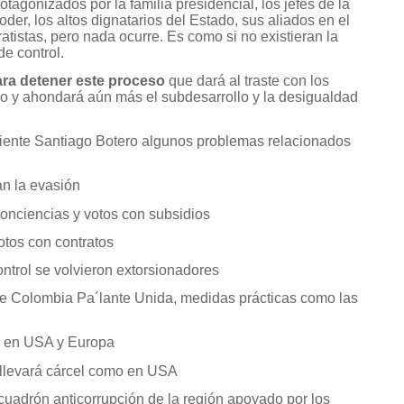
tagonizados por la familia presidencial, los jefes de la
er, los altos dignatarios del Estado, sus aliados en el
atistas, pero nada ocurre. Es como si no existieran la
e control.
ra detener este proceso
que dará al traste con los
do y ahondará aún más el subdesarrollo y la desigualdad
iente Santiago Botero algunos problemas relacionados
an la evasión
onciencias y votos con subsidios
otos con contratos
ontrol se volvieron extorsionadores
de Colombia Pa´lante Unida, medidas prácticas como las
o en USA y Europa
llevará cárcel como en USA
uadrón anticorrupción de la región apoyado por los