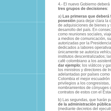
4.- El nuevo Gobierno deberá
tres grupos de decisiones
:
a)
Las primeras que deberá f
posesión
para dejar clara la 
de adquisiciones de bienes y 
desarrollo del país. En conse
como reuniones sociales, viaje
a medios de comunicación, sub
autorizadas por la Presidencia
dedicados a labores operativa
únicamente se autoriza vehícul
institutos descentralizados; l
café colombiano a los asisten
dar ejemplo
; los viáticos y 
los ministros y directores de I
adelantadas por países como
Colombia el mejor escuadrón an
privilegios a los congresistas
nombramientos de cónyuges o 
contratos de estos con el Esta
b) Las segundas, que harán p
de la administración pública
(mediante decretos del ejecut