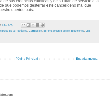
 de sus creencias católicas y de su afán de servicio a la
de que podemos desterrar este cancerígeno mal que
uestro querido país.
/s
5:50 a.m.
ngreso de la República
,
Corrupción
,
El Pensamiento al Aire
,
Elecciones
,
Luis
Página Principal
Entrada antigua
aire.com