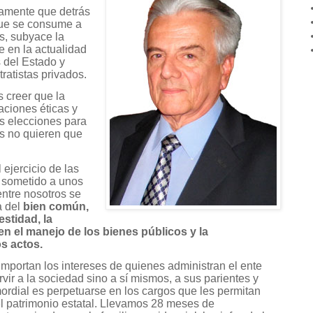
amente que detrás
ue se consume a
s, subyace la
 en la actualidad
s del Estado y
ratistas privados.
 creer que la
aciones éticas y
s elecciones para
s no quieren que
ejercicio de las
r sometido a unos
ntre nosotros se
a del
bien común,
estidad, la
en el manejo de los bienes públicos y la
s actos.
importan los intereses de quienes administran el ente
rvir a la sociedad sino a sí mismos, a sus parientes y
rdial es perpetuarse en los cargos que les permitan
 del patrimonio estatal. Llevamos 28 meses de