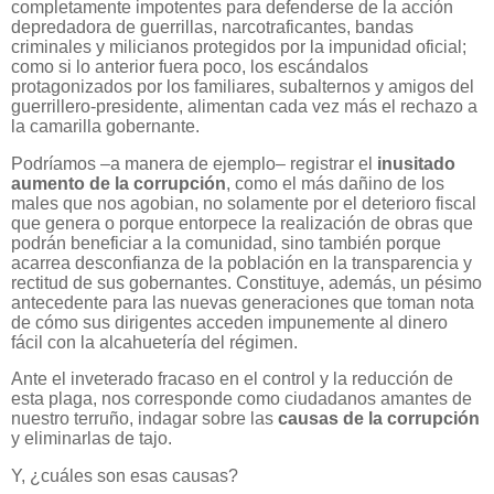
completamente impotentes para defenderse de la acción
depredadora de guerrillas, narcotraficantes, bandas
criminales y milicianos protegidos por la impunidad oficial;
como si lo anterior fuera poco, los escándalos
protagonizados por los familiares, subalternos y amigos del
guerrillero-presidente, alimentan cada vez más el rechazo a
la camarilla gobernante.
Podríamos –a manera de ejemplo– registrar el
inusitado
aumento de la corrupción
, como el más dañino de los
males que nos agobian, no solamente por el deterioro fiscal
que genera o porque entorpece la realización de obras que
podrán beneficiar a la comunidad, sino también porque
acarrea desconfianza de la población en la transparencia y
rectitud de sus gobernantes. Constituye, además, un pésimo
antecedente para las nuevas generaciones que toman nota
de cómo sus dirigentes acceden impunemente al dinero
fácil con la alcahuetería del régimen.
Ante el inveterado fracaso en el control y la reducción de
esta plaga, nos corresponde como ciudadanos amantes de
nuestro terruño, indagar sobre las
causas de la corrupción
y eliminarlas de tajo.
Y, ¿cuáles son esas causas?