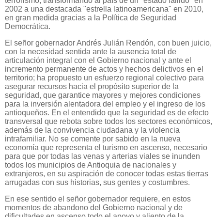
terrorismo, transformando al país de un "estado fallido" en
2002 a una destacada "estrella latinoamericana" en 2010,
en gran medida gracias a la Política de Seguridad
Democrática.
El señor gobernador Andrés Julián Rendón, con buen juicio,
con la necesidad sentida ante la ausencia total de
articulación integral con el Gobierno nacional y ante el
incremento permanente de actos y hechos delictivos en el
territorio; ha propuesto un esfuerzo regional colectivo para
asegurar recursos hacia el propósito superior de la
seguridad, que garantice mayores y mejores condiciones
para la inversión alentadora del empleo y el ingreso de los
antioqueños. En el entendido que la seguridad es de efecto
transversal que rebota sobre todos los sectores económicos,
además de la convivencia ciudadana y la violencia
intrafamiliar. No se comente por sabido en la nueva
economía que representa el turismo en ascenso, necesario
para que por todas las venas y arterias viales se inunden
todos los municipios de Antioquia de nacionales y
extranjeros, en su aspiración de conocer todas estas tierras
arrugadas con sus historias, sus gentes y costumbres.
En ese sentido el señor gobernador requiere, en estos
momentos de abandono del Gobierno nacional y de
dificultades en ascenso todo el apoyo y aliento de la