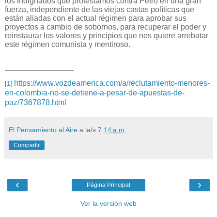
los indignados que protestamos contra Petro en una gran
fuerza, independiente de las viejas castas políticas que
están aliadas con el actual régimen para aprobar sus
proyectos a cambio de sobornos, para recuperar el poder y
reinstaurar los valores y principios que nos quiere arrebatar
este régimen comunista y mentiroso.
https://www.vozdeamerica.com/a/reclutamiento-menores-
[1]
en-colombia-no-se-detiene-a-pesar-de-apuestas-de-
paz/7367878.html
El Pensamiento al Aire
a la/s
7:14 a.m.
Compartir
‹
›
Página Principal
Ver la versión web