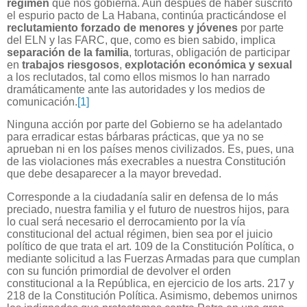
régimen
que nos gobierna. Aún después de haber suscrito
el espurio pacto de La Habana, continúa practicándose el
reclutamiento forzado de menores y jóvenes
por parte
del ELN y las FARC, que, como es bien sabido, implica
separación de la familia
, torturas, obligación de participar
en
trabajos riesgosos
,
explotación económica y sexual
a los reclutados, tal como ellos mismos lo han narrado
dramáticamente ante las autoridades y los medios de
comunicación.
[1]
Ninguna acción por parte del Gobierno se ha adelantado
para erradicar estas bárbaras prácticas, que ya no se
aprueban ni en los países menos civilizados. Es, pues, una
de las violaciones más execrables a nuestra Constitución
que debe desaparecer a la mayor brevedad.
Corresponde a la ciudadanía salir en defensa de lo más
preciado, nuestra familia y el futuro de nuestros hijos, para
lo cual será necesario el derrocamiento por la vía
constitucional del actual régimen, bien sea por el juicio
político de que trata el art. 109 de la Constitución Política, o
mediante solicitud a las Fuerzas Armadas para que cumplan
con su función primordial de devolver el orden
constitucional a la República, en ejercicio de los arts. 217 y
218 de la Constitución Política. Asimismo, debemos unirnos