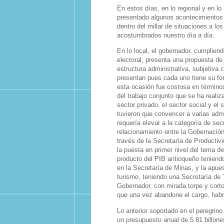
En estos días, en lo regional y en lo
presentado algunos acontecimientos 
dentro del millar de situaciones a lo
acostumbrados nuestro día a día.
En lo local, el gobernador, cumplie
electoral, presenta una propuesta de 
estructura administrativa, subjetiva
presentan pues cada uno tiene su fo
esta ocasión fue costosa en término
del trabajo conjunto que se ha realiz
sector privado, el sector social y el 
tuvieron que convencer a varias adm
requería elevar a la categoría de sec
relacionamiento entre la Gobernació
través de la Secretaría de Productiv
la puesta en primer nivel del tema de 
producto del PIB antioqueño teniendo
en la Secretaría de Minas, y la apues
turismo, teniendo una Secretaría de
Gobernador, con mirada torpe y corto
que una vez abandone el cargo, habrá
Lo anterior soportado en el peregrino
un presupuesto anual de 5.81 billones