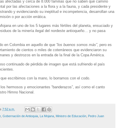
eas afectadas y cerca de 8.000 familias que no saben qué camino
tal por las afectaciones a la flora y a la fauna, y cada presidente y
ostrando y evidenciando su ineptitud e incompetencia, desarrollan una
isión o por acción errática.
jana en uno de los 5 lugares más fértiles del planeta, ensuciado y
siduos de la minería ilegal del nordeste antioqueño… y no pasa
do en Colombia en aquello de que
“los buenos somos más”
, pero es
tamiento de cientos o miles de coterráneos que evidenciaron su
anes y destrozos en la entrada de la final de la Copa América.
eso continuado de pérdida de imagen que está sufriendo el país
ecientes.
o que escribimos con la mano, lo borramos con el codo.
on los hermosos y emocionantes “banderazos”, así como el canto
estro Himno Nacional.
/s
7:52 a.m.
e
,
Gobernación de Antioquia
,
La Mojana
,
Ministro de Educación
,
Pedro Juan