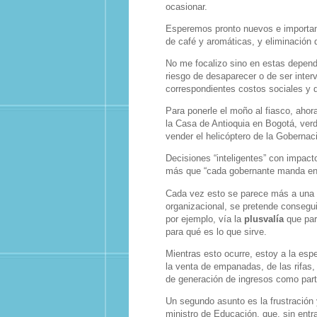
ocasionar.
Esperemos pronto nuevos e important
de café y aromáticas, y eliminación d
No me focalizo sino en estas depend
riesgo de desaparecer o de ser inte
correspondientes costos sociales y d
Para ponerle el moño al fiasco, ahor
la Casa de Antioquia en Bogotá, verda
vender el helicóptero de la Gobernac
Decisiones “inteligentes” con impac
más que “cada gobernante manda en
Cada vez esto se parece más a una 
organizacional, se pretende consegui
por ejemplo, vía la
plusvalía
que par
para qué es lo que sirve.
Mientras esto ocurre, estoy a la esp
la venta de empanadas, de las rifas,
de generación de ingresos como part
Un segundo asunto es la frustración
ministro de Educación, que, sin entra