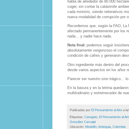
habla de alrededor de 80.000 hectár
coger, sin contar la catástrofe ambien
cada ministro, siendo reiterativos m
nueva modalidad de corrupción por om
Recordemos que, según la FAO, La Mo
afectado permanentemente por los re
nada… y nadie hace nada.
Nota final:
podemos seguir insistien
absolutamente vergonzoso el compor
condición de cafres y generaron desm
Otro ingrediente más dentro del proc
desde varios aspectos en los años r
Parecer ser nuestro sino trágico… l
En la basura y en la letrina quedar
multitudinario y estremecedor de nu
Publicadas por
El Pensamiento al Aire
a la
Etiquetas:
Caregato
,
El Pensamiento al Air
González Carvajal
Ubicación:
Medellín, Antioquia, Colombia