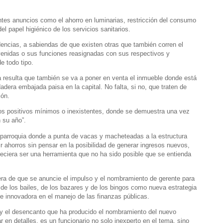
es anuncios como el ahorro en luminarias, restricción del consumo
el papel higiénico de los servicios sanitarios.
encias, a sabiendas de que existen otras que también corren el
rvenidas o sus funciones reasignadas con sus respectivos y
e todo tipo.
a resulta que también se va a poner en venta el inmueble donde está
dera embajada paisa en la capital. No falta, si no, que traten de
ión.
tos positivos mínimos o inexistentes, donde se demuestra una vez
 su año”.
parroquia donde a punta de vacas y macheteadas a la estructura
r ahorros sin pensar en la posibilidad de generar ingresos nuevos,
eciera ser una herramienta que no ha sido posible que se entienda
era de que se anuncie el impulso y el nombramiento de gerente para
 de los bailes, de los bazares y de los bingos como nueva estrategia
e innovadora en el manejo de las finanzas públicas.
 y el desencanto que ha producido el nombramiento del nuevo
r en detalles, es un funcionario no solo inexperto en el tema, sino