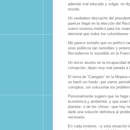
además mal educado y vulgar, no dig
mundo.
Un verdadero descache del presidente
parecer ilegal en la elección del Rec
nuevo sistema médico para los maest
electoral que todos los colombiano
Me parece extraño que un político ta
unos públicos tan sensibles y poten
Recordemos lo sucedido en la Franci
Un tercer asunto es la incapacidad 
corrupción, dejan muy mal parada a l
El tema de “Caregato” en la Mojana 
un barril sin fondo –por varios perío
corruptos, sin solucionar los proble
Personalmente sugiero que se haga un
económica y ambiental, y que sean l
planeta– o de los chinos –que hoy r
darle una solución definitiva al probl
necesaria.
En cada invierno, –y esta situación