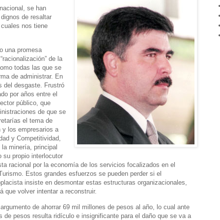
 nacional, se han
dignos de resaltar
s cuales nos tiene
ndo una promesa
“racionalización” de la
 como todas las que se
rma de administrar. En
s del desgaste. Frustró
ado por años entre el
sector público, que
inistraciones de que se
retarías el tema de
n y los empresarios a
idad y Competitividad,
la minería, principal
 su propio interlocutor
ta racional por la economía de los servicios focalizados en el
 Turismo. Estos grandes esfuerzos se pueden perder si el
placista insiste en desmontar estas estructuras organizacionales,
 que volver intentar a reconstruir.
 argumento de ahorrar 69 mil millones de pesos al año, lo cual ante
 de pesos resulta ridículo e insignificante para el daño que se va a