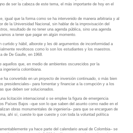
no de ser la cabeza de este tema, el más importante de hoy en el
, igual que la forma como se ha intervenido de manera arbitraria y al
tor de la Universidad Nacional, sin hablar de la improvisación del
ros, resultado de no tener una agenda pública, sino una agenda
s vamos a tener que pagar en algún momento.
n curtido y hábil, alborote y les dé argumentos de inconformidad a
cialmente revoltosos como lo son los estudiantes y los maestros.
a de De Gaulle, en 1968.
de aquellos que, en medio de ambientes oscurecidos por la
a ingeniería colombiana.
se ha convertido en un proyecto de inversión continuado, o más bien
dos presidenciales– para fomentar y financiar a la corrupción y a los
mas que deben ser solucionados.
a licitación internacional o se emplee la figura de emergencia
os Países Bajos –que son lo que saben del asunto como nadie en el
ealizan obras monumentales de ingeniería– para que se encarguen de
ema, ahí sí, cueste lo que cueste y con toda la voluntad política
 lamentablemente ya hace parte del calendario anual de Colombia– se