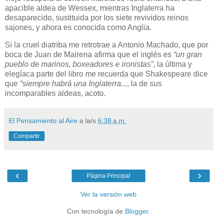
apacible aldea de Wessex, mientras Inglaterra ha
desaparecido, sustituida por los siete revividos reinos
sajones, y ahora es conocida como Anglia.
Si la cruel diatriba me retrotrae a Antonio Machado, que por
boca de Juan de Mairena afirma que el inglés es
“un gran
pueblo de marinos, boxeadores e ironistas”
, la última y
elegíaca parte del libro me recuerda que Shakespeare dice
que
“siempre habrá una Inglaterra...
, la de sus
incomparables aldeas, acoto.
El Pensamiento al Aire
a la/s
6:38 a.m.
Compartir
‹
›
Página Principal
Ver la versión web
Con tecnología de
Blogger
.