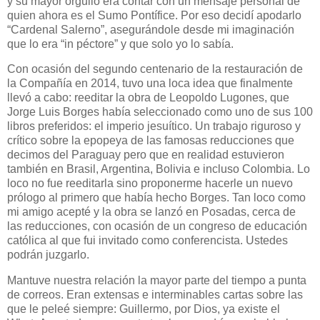
y su mayor orgullo era contar con un mensaje personal de
quien ahora es el Sumo Pontífice. Por eso decidí apodarlo
“Cardenal Salerno”, asegurándole desde mi imaginación
que lo era “in péctore” y que solo yo lo sabía.
Con ocasión del segundo centenario de la restauración de
la Compañía en 2014, tuvo una loca idea que finalmente
llevó a cabo: reeditar la obra de Leopoldo Lugones, que
Jorge Luis Borges había seleccionado como uno de sus 100
libros preferidos: el imperio jesuítico. Un trabajo riguroso y
crítico sobre la epopeya de las famosas reducciones que
decimos del Paraguay pero que en realidad estuvieron
también en Brasil, Argentina, Bolivia e incluso Colombia. Lo
loco no fue reeditarla sino proponerme hacerle un nuevo
prólogo al primero que había hecho Borges. Tan loco como
mi amigo acepté y la obra se lanzó en Posadas, cerca de
las reducciones, con ocasión de un congreso de educación
católica al que fui invitado como conferencista. Ustedes
podrán juzgarlo.
Mantuve nuestra relación la mayor parte del tiempo a punta
de correos. Eran extensas e interminables cartas sobre las
que le peleé siempre: Guillermo, por Dios, ya existe el