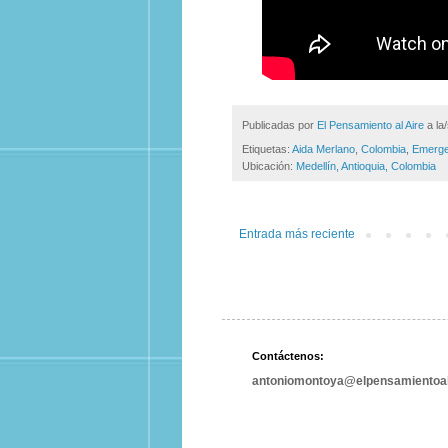
Publicadas por
El Pensamiento al Aire
a la
Etiquetas:
Aida Merlano
,
Colombia
,
Emerge
Ubicación:
Medellín, Antioquia, Colombia
Entrada más reciente
Contáctenos:
antoniomontoya@elpensamientoal