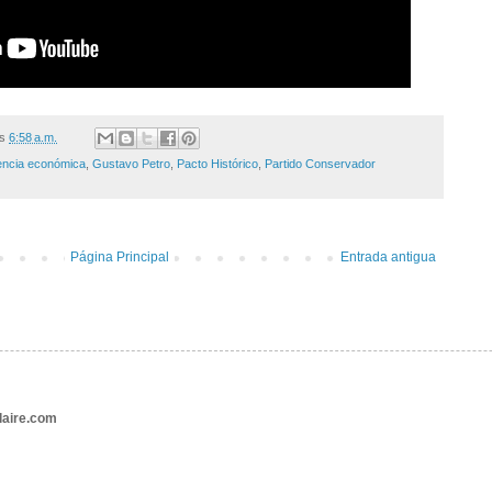
/s
6:58 a.m.
ncia económica
,
Gustavo Petro
,
Pacto Histórico
,
Partido Conservador
Página Principal
Entrada antigua
aire.com