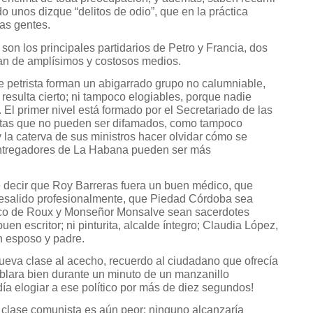
 unos dizque “delitos de odio”, que en la práctica
las gentes.
son los principales partidarios de Petro y Francia, dos
an de amplísimos y costosos medios.
e petrista forman un abigarrado grupo no calumniable,
 resulta cierto; ni tampoco elogiables, porque nadie
El primer nivel está formado por el Secretariado de las
stas que no pueden ser difamados, como tampoco
a caterva de sus ministros hacer olvidar cómo se
 entregadores de La Habana pueden ser más
 decir que Roy Barreras fuera un buen médico, que
esalido profesionalmente, que Piedad Córdoba sea
sco de Roux y Monseñor Monsalve sean sacerdotes
buen escritor; ni pinturita, alcalde íntegro; Claudia López,
n esposo y padre.
nueva clase al acecho, recuerdo al ciudadano que ofrecía
blara bien durante un minuto de un manzanillo
ía elogiar a ese político por más de diez segundos!
 clase comunista es aún peor: ninguno alcanzaría