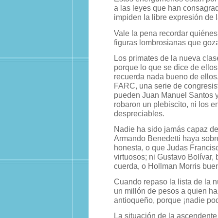
a las leyes que han consagrado
impiden la libre expresión de 
Vale la pena recordar quiénes 
figuras lombrosianas que goz
Los primates de la nueva clas
porque lo que se dice de ellos
recuerda nada bueno de ellos. 
FARC, una serie de congresi
pueden Juan Manuel Santos y l
robaron un plebiscito, ni los
despreciables.
Nadie ha sido jamás capaz de
Armando Benedetti haya sobr
honesta, o que Judas Franci
virtuosos; ni Gustavo Bolívar, 
cuerda, o Hollman Morris bue
Cuando repaso la lista de la 
un millón de pesos a quien ha
antioqueño, porque ¡nadie pod
La situación de la ascendente