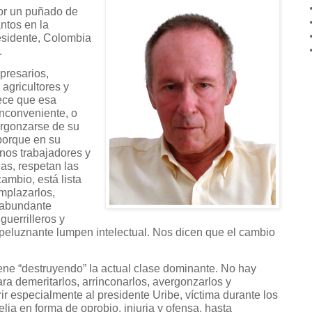
por un puñado de
ntos en la
esidente, Colombia
.
presarios,
agricultores y
ece que esa
inconveniente, o
rgonzarse de su
porque en su
nos trabajadores y
as, respetan las
ambio, está lista
mplazarlos,
 abundante
guerrilleros y
espeluznante lumpen intelectual. Nos dicen que el cambio
ne “destruyendo” la actual clase dominante. No hay
a demeritarlos, arrinconarlos, avergonzarlos y
ir especialmente al presidente Uribe, víctima durante los
lia en forma de oprobio, injuria y ofensa, hasta