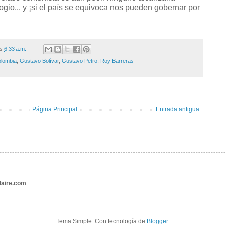
gio... y ¡si el país se equivoca nos pueden gobernar por
/s
6:33 a.m.
olombia
,
Gustavo Bolívar
,
Gustavo Petro
,
Roy Barreras
Página Principal
Entrada antigua
aire.com
Tema Simple. Con tecnología de
Blogger
.