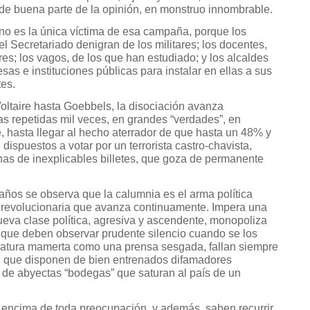
n de buena parte de la opinión, en monstruo innombrable.
no es la única víctima de esa campaña, porque los
l Secretariado denigran de los militares; los docentes,
res; los vagos, de los que han estudiado; y los alcaldes
as e instituciones públicas para instalar en ellas a sus
es.
ltaire hasta Goebbels, la disociación avanza
s repetidas mil veces, en grandes “verdades”, en
, hasta llegar al hecho aterrador de que hasta un 48% y
ispuestos a votar por un terrorista castro-chavista,
enas de inexplicables billetes, que goza de permanente
 años se observa que la calumnia es el arma política
 revolucionaria que avanza continuamente. Impera una
eva clase política, agresiva y ascendente, monopoliza
 que deben observar prudente silencio cuando se los
icatura mamerta como una prensa sesgada, fallan siempre
s, que disponen de bien entrenados difamadores
 de abyectas “bodegas” que saturan al país de un
encima de toda preocupación, y además, saben recurrir