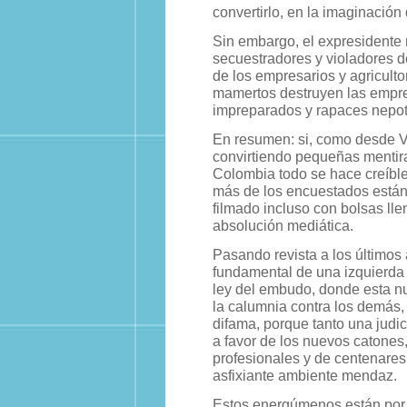
convertirlo, en la imaginació
Sin embargo, el expresidente 
secuestradores y violadores de
de los empresarios y agriculto
mamertos destruyen las empres
impreparados y rapaces nepot
En resumen: si, como desde Vo
convirtiendo pequeñas mentira
Colombia todo se hace creíble
más de los encuestados están d
filmado incluso con bolsas ll
absolución mediática.
Pasando revista a los últimos
fundamental de una izquierda
ley del embudo, donde esta nu
la calumnia contra los demás,
difama, porque tanto una jud
a favor de los nuevos catone
profesionales y de centenares
asfixiante ambiente mendaz.
Estos energúmenos están por 