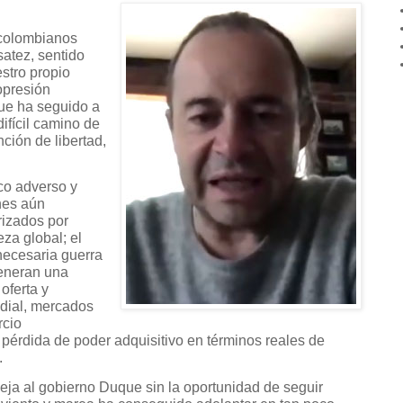
 colombianos
atez, sentido
stro propio
opresión
 que ha seguido a
difícil camino de
ción de libertad,
co adverso y
nes aún
izados por
za global; el
ecesaria guerra
generan una
 oferta y
dial, mercados
rcio
 pérdida de poder adquisitivo en términos reales de
.
deja al gobierno Duque sin la oportunidad de seguir