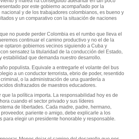
a viento y marea ha conseguido adelantar en tan poco
presentado por este gobierno acompañado por la
 nacional y de los trabajadores colombianos, es bueno y
esultados y un comparativo con la situación de naciones
 que no puede perder Colombia es el rumbo que lleva el
eremos continuar el camino productivo y no el de la
que optaron gobiernos vecinos siguiendo a Cuba y
on sensatez la titularidad de la conducción del Estado,
 y estabilidad que demanda nuestro desarrollo.
o populista. Equivale a entregarle el volante del bus
legio a un conductor terrorista, ebrio de poder, resentido
 criminal, o la administración de una guardería a
ocidos disfrazados de maestros educadores.
ue la política importa. La responsabilidad hoy es de
hora cuando el sector privado y sus líderes
 sistema de libertades. Cada madre, padre, hermano,
, proveedor, pariente o amigo, debe explicarle a los
 para elegir un presidente honorable y responsable.
mpeorar. Menos dejar el camino del desarrollo que nos