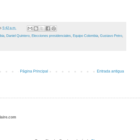
/s
5:42 a.m.
bia
,
Daniel Quintero
,
Elecciones presidenciales
,
Equipo Colombia
,
Gustavo Petro
,
Página Principal
Entrada antigua
aire.com