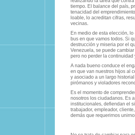
realizando la tarea que contr
tiempo. El balance del país, 
tenacidad del emprendimiento
loable, lo acreditan cifras, r
vecinas.
En medio de esta elección, lo
bus en que vamos todos. Si qu
destrucción y miseria por el 
Venezuela, se puede cambiar c
pero no perder la continuidad
A nada bueno conduce el engañ
en que van nuestros hijos al co
y asociado a un largo historial
pirómanos y violadores recon
Es el momento de comprender q
nosotros los ciudadanos. Es a
institucionales, defiendan el
trabajador, empleador, cliente
demás que requerirnos unirnos
No se trata de cambiar para e