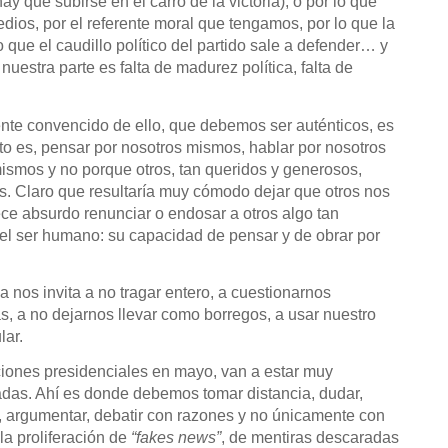
y que subirse en el carro de la victoria), o por lo que
edios, por el referente moral que tengamos, por lo que la
 que el caudillo político del partido sale a defender… y
nuestra parte es falta de madurez política, falta de
nte convencido de ello, que debemos ser auténticos, es
sto es, pensar por nosotros mismos, hablar por nosotros
ismos y no porque otros, tan queridos y generosos,
s. Claro que resultaría muy cómodo dejar que otros nos
ce absurdo renunciar o endosar a otros algo tan
el ser humano: su capacidad de pensar y de obrar por
ca nos invita a no tragar entero, a cuestionarnos
s, a no dejarnos llevar como borregos, a usar nuestro
lar.
cciones presidenciales en mayo, van a estar muy
adas. Ahí es donde debemos tomar distancia, dudar,
r, argumentar, debatir con razones y no únicamente con
la proliferación de
“fakes news”
, de mentiras descaradas