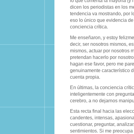
lo que comenta la mayoría (y ha
dicen los periodistas en los m
tendencia va mostrando, por lo
eso lo único que evidencia de 
conciencia crítica.
Me enseñaron, y estoy felizme
decir, ser nosotros mismos, e
mismos, actuar por nosotros m
pretendan hacerlo por nosotro
hagan ese favor, pero me pare
genuinamente característico d
cuenta propia.
En últimas, la conciencia críti
inteligentemente con pregunta
cerebro, a no dejarnos manipu
Esta recta final hacia las ele
candentes, intensas, apasion
cuestionar, preguntar, analiza
sentimientos. Si me preocupa 