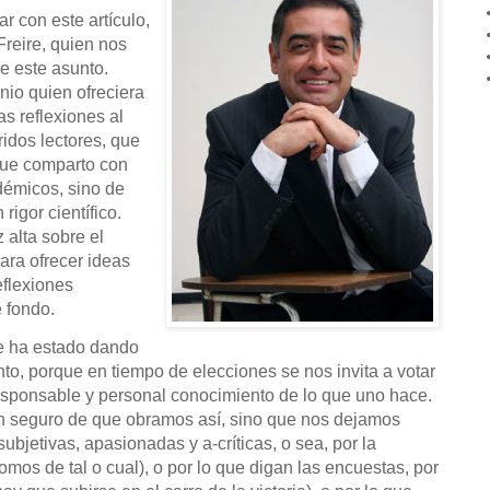
r con este artículo,
Freire, quien nos
e este asunto.
io quien ofreciera
s reflexiones al
idos lectores, que
 que comparto con
démicos, sino de
rigor científico.
alta sobre el
ara ofrecer ideas
eflexiones
 fondo.
me ha estado dando
to, porque en tiempo de elecciones se nos invita a votar
responsable y personal conocimiento de lo que uno hace.
an seguro de que obramos así, sino que nos dejamos
ubjetivas, apasionadas y a-críticas, o sea, por la
somos de tal o cual), o por lo que digan las encuestas, por