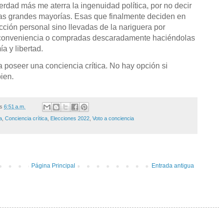
rdad más me aterra la ingenuidad política, por no decir
ras grandes mayorías. Esas que finalmente deciden en
cción personal sino llevadas de la nariguera por
 conveniencia o compradas descaradamente haciéndolas
a y libertad.
poseer una conciencia crítica. No hay opción si
ien.
/s
6:51 a.m.
a
,
Conciencia crítica
,
Elecciones 2022
,
Voto a conciencia
Página Principal
Entrada antigua