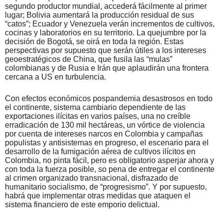
segundo productor mundial, accederá fácilmente al primer
lugar; Bolivia aumentará la producción residual de sus
“catos”; Ecuador y Venezuela verán incrementos de cultivos,
cocinas y laboratorios en su territorio. La quejumbre por la
decisión de Bogotá, se oirá en toda la región. Estas
perspectivas por supuesto que serán útiles a los intereses
geoestratégicos de China, que fusila las “mulas”
colombianas y de Rusia e Irán que aplaudirán una frontera
cercana a US en turbulencia.
Con efectos económicos pospandemia desastrosos en todo
el continente, sistema cambiario dependiente de las
exportaciones ilícitas en varios países, una no creíble
erradicación de 130 mil hectáreas, un vórtice de violencia
por cuenta de intereses narcos en Colombia y campañas
populistas y antisistemas en progreso, el escenario para el
desarrollo de la fumigación aérea de cultivos ilícitos en
Colombia, no pinta fácil, pero es obligatorio asperjar ahora y
con toda la fuerza posible, so pena de entregar el continente
al crimen organizado transnacional, disfrazado de
humanitario socialismo, de “progresismo”. Y por supuesto,
habrá que implementar otras medidas que ataquen el
sistema financiero de este emporio delictual.