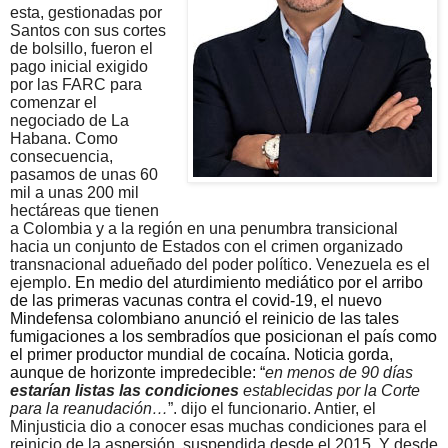
esta, gestionadas por
Santos con sus cortes
de bolsillo, fueron el
pago inicial exigido
por las FARC para
comenzar el
negociado de La
Habana. Como
consecuencia,
pasamos de unas 60
mil a unas 200 mil
hectáreas que tienen
a Colombia y a la región en una penumbra transicional
hacia un conjunto de Estados con el crimen organizado
transnacional adueñado del poder político. Venezuela es el
ejemplo.
En medio del aturdimiento mediático por el arribo
de las primeras vacunas contra el covid-19, el nuevo
Mindefensa colombiano anunció el reinicio de las tales
fumigaciones a los sembradíos que posicionan el país como
el primer productor mundial de cocaína. Noticia gorda,
aunque de horizonte impredecible: “
en menos de 90 días
estarían
listas las condiciones
establecidas por la Corte
para la reanudación…
”. dijo el funcionario. Antier, el
Minjusticia dio a conocer esas muchas condiciones para el
reinicio de la aspersión, suspendida desde el 2015. Y desde