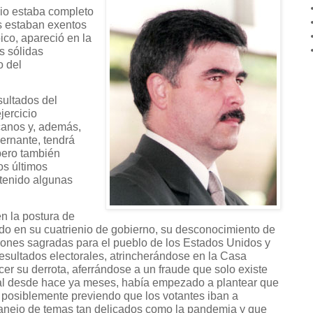
rio estaba completo
s estaban exentos
ico, apareció en la
s sólidas
o del
sultados del
jercicio
canos y, además,
ernante, tendrá
pero también
os últimos
tenido algunas
en la postura de
ido en su cuatrienio de gobierno, su desconocimiento de
iciones sagradas para el pueblo de los Estados Unidos y
 resultados electorales, atrincherándose en la Casa
r su derrota, aferrándose a un fraude que solo existe
cual desde hace ya meses, había empezado a plantear que
, posiblemente previendo que los votantes iban a
 manejo de temas tan delicados como la pandemia y que