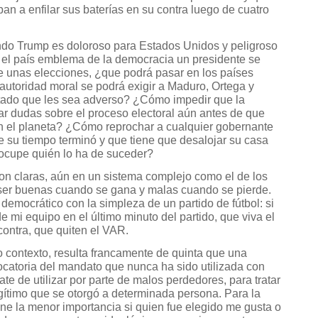
an a enfilar sus baterías en su contra luego de cuatro
ndo Trump es doloroso para Estados Unidos y peligroso
n el país emblema de la democracia un presidente se
de unas elecciones, ¿que podrá pasar en los países
utoridad moral se podrá exigir a Maduro, Ortega y
ltado que les sea adverso? ¿Cómo impedir que la
r dudas sobre el proceso electoral aún antes de que
 en el planeta? ¿Cómo reprochar a cualquier gobernante
 su tiempo terminó y que tiene que desalojar su casa
a ocupe quién lo ha de suceder?
on claras, aún en un sistema complejo como el de los
er buenas cuando se gana y malas cuando se pierde.
democrático con la simpleza de un partido de fútbol: si
e mi equipo en el último minuto del partido, que viva el
contra, que quiten el VAR.
o contexto, resulta francamente de quinta que una
vocatoria del mandato que nunca ha sido utilizada con
ate de utilizar por parte de malos perdedores, para tratar
ítimo que se otorgó a determinada persona. Para la
ene la menor importancia si quien fue elegido me gusta o