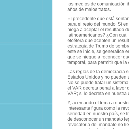
los medios de comunicación ib
años de malos tratos.
El precedente que está senta
para el resto del mundo. Si e
niega a aceptar el resultado 
latinoamericanos? ¿Con cuál a
etcétera que acepten un resu
estrategia de Trump de sembra
este se inicie, se generalice
que se niegue a reconocer que
temporal, para permitir que l
Las reglas de la democracia s
Estados Unidos y no pueden s
No se puede tratar un sistema 
el VAR decreta penal a favor d
VAR; si lo decreta en nuestra 
Y, acercando el tema a nuestr
interesante figura como la re
seriedad en nuestro país, se tr
de desconocer un mandato leg
revocatoria del mandato no ti