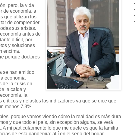
n, pero, la vida
er de economía, a
s que utilizan los
ratar de comprender
todas sus aristas.
e economía antes de
nte difícil, por
ptos y soluciones
n encima,
ie porque doctores
a se han emitido
 la economía
de la crisis en
e la caída y
 economía, la
críticos y nefastos los indicadores ya que se dice que
 un menos 7.8%.
ibles, porque vamos viendo cómo la realidad es más dura
mos y que todo el país, sin excepción alguna, se verá
 A mí particularmente lo que me duele es que la familia
ncias de esta pandemia; allí en el seno del hogar