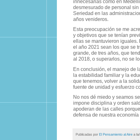
innecesarias como en Medellín
desmesurado de personal sin
Seriedad en las administracio
años venideros.
Esta preocupación se me acre
y objetivos que se tenían pre
ellas se mantuvieron iguales
el año 2021 sean los que se tr
grande, de tres años, que tend
al 2018, o superarlos, no se 
En conclusión, el manejo de l
la estabilidad familiar y la e
que tenemos, volver a la solid
fuente de unidad y esfuerzo co
No nos dé miedo y seamos seri
impone disciplina y orden sa
apoderan de las calles porque
defensa de nuestra economía y
Publicadas por
El Pensamiento al Aire
a la