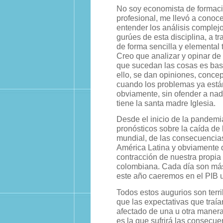
No soy economista de formació
profesional, me llevó a conoc
entender los análisis complejo
gurúes de esta disciplina, a t
de forma sencilla y elemental 
Creo que analizar y opinar d
que sucedan las cosas es basta
ello, se dan opiniones, conce
cuando los problemas ya está
obviamente, sin ofender a nad
tiene la santa madre Iglesia.
Desde el inicio de la pandemi
pronósticos sobre la caída de
mundial, de las consecuencias 
América Latina y obviamente d
contracción de nuestra propia
colombiana. Cada día son más 
este año caeremos en el PIB
Todos estos augurios son terr
que las expectativas que traía
afectado de una u otra manera.
es la que sufrirá las consecue