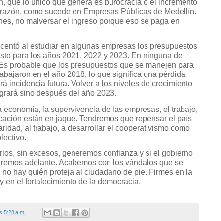
, que lo único que genera es burocracia o el incremento
 razón, como sucede en Empresas Públicas de Medellín.
nes, no malversar el ingreso porque eso se paga en
centó al estudiar en algunas empresas los presupuestos
visto para los años 2021, 2022 y 2023. En ninguna de
. Es probable que los presupuestos que se manejen para
abajaron en el año 2018, lo que significa una pérdida
rá incidencia futura. Volver a los niveles de crecimiento
logrará sino después del año 2023.
a economía, la supervivencia de las empresas, el trabajo,
ducación están en jaque. Tendremos que repensar el país
aridad, al trabajo, a desarrollar el cooperativismo como
lectivo.
os, sin excesos, generemos confianza y si el gobierno
ldremos adelante. Acabemos con los vándalos que se
 no hay quién proteja al ciudadano de pie. Firmes en la
 en el fortalecimiento de la democracia.
/s
5:28 a.m.