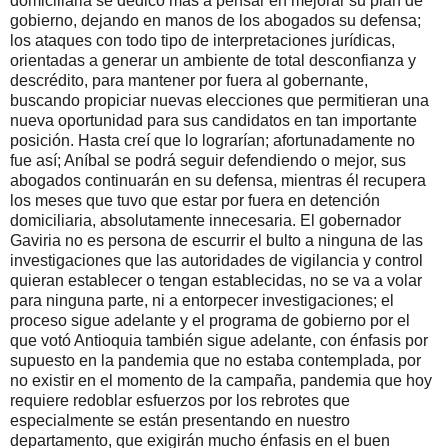
domiciliaria se dedicó más a pensar en mejorar su plan de
gobierno, dejando en manos de los abogados su defensa;
los ataques con todo tipo de interpretaciones jurídicas,
orientadas a generar un ambiente de total desconfianza y
descrédito, para mantener por fuera al gobernante,
buscando propiciar nuevas elecciones que permitieran una
nueva oportunidad para sus candidatos en tan importante
posición. Hasta creí que lo lograrían; afortunadamente no
fue así; Aníbal se podrá seguir defendiendo o mejor, sus
abogados continuarán en su defensa, mientras él recupera
los meses que tuvo que estar por fuera en detención
domiciliaria, absolutamente innecesaria. El gobernador
Gaviria no es persona de escurrir el bulto a ninguna de las
investigaciones que las autoridades de vigilancia y control
quieran establecer o tengan establecidas, no se va a volar
para ninguna parte, ni a entorpecer investigaciones; el
proceso sigue adelante y el programa de gobierno por el
que votó Antioquia también sigue adelante, con énfasis por
supuesto en la pandemia que no estaba contemplada, por
no existir en el momento de la campaña, pandemia que hoy
requiere redoblar esfuerzos por los rebrotes que
especialmente se están presentando en nuestro
departamento, que exigirán mucho énfasis en el buen