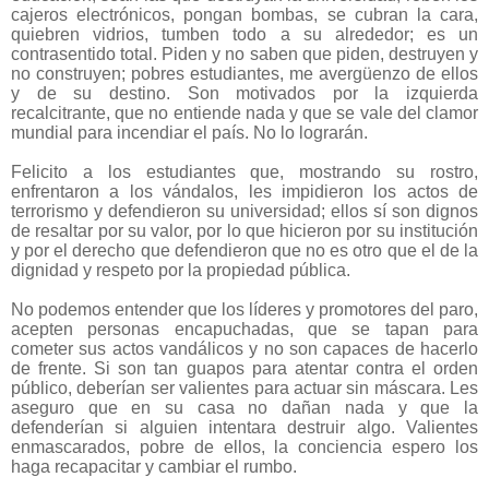
cajeros electrónicos, pongan bombas, se cubran la cara,
quiebren vidrios, tumben todo a su alrededor; es un
contrasentido total. Piden y no saben que piden, destruyen y
no construyen; pobres estudiantes, me avergüenzo de ellos
y de su destino. Son motivados por la izquierda
recalcitrante, que no entiende nada y que se vale del clamor
mundial para incendiar el país. No lo lograrán.
Felicito a los estudiantes que, mostrando su rostro,
enfrentaron a los vándalos, les impidieron los actos de
terrorismo y defendieron su universidad; ellos sí son dignos
de resaltar por su valor, por lo que hicieron por su institución
y por el derecho que defendieron que no es otro que el de la
dignidad y respeto por la propiedad pública.
No podemos entender que los líderes y promotores del paro,
acepten personas encapuchadas, que se tapan para
cometer sus actos vandálicos y no son capaces de hacerlo
de frente. Si son tan guapos para atentar contra el orden
público, deberían ser valientes para actuar sin máscara. Les
aseguro que en su casa no dañan nada y que la
defenderían si alguien intentara destruir algo. Valientes
enmascarados, pobre de ellos, la conciencia espero los
haga recapacitar y cambiar el rumbo.