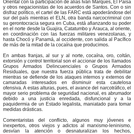
Oriental con la participación de alias Iván Marques, El Paisa
y otros negacionistas de los acuerdos de Santos. Con o sin
disfraz político, el cartel de las FARC está apoderándose del
sur del país mientras el ELN, otra banda narcocriminal con
su gerontocracia segura en Cuba, está afianzando su poder
en el norte desde la Guajira, Catatumbo y Arauca, al oriente,
en coordinación con las fuerzas militares venezolanas, y
hasta Chocó y Panamá, al occidente, con salida al Pacífico
de más de la mitad de la cocaína que producimos.
En ambas franjas, al sur y al norte, cocaína, oro, coltán,
extorsión y control territorial son el accionar de los llamados
Grupos Armados Delincuenciales o Grupos Armados
Residuales, que nuestra fuerza pública trata de debilitar
mientras se defiende de los ataques internos y externos de
camaradas interesados en disminuir esta cautelosa
ofensiva. A estas alturas, pues, el avance del narcotráfico, el
mayor serio problema de seguridad nacional, es abrumador
debido a una justicia enredada, disfuncional y a la
paquidermia de un Estado legalista, maniatado para tomar
medidas drásticas.
Comentaristas del conflicto, algunos muy jóvenes e
inexpertos, otros viejos y adictos al marxismo-leninismo,
desvían la atención o desnaturalizan los hechos,