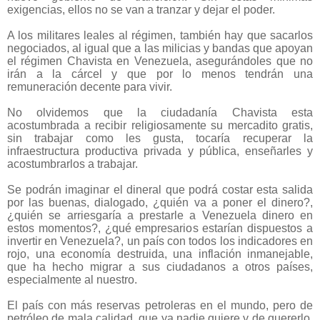
exigencias, ellos no se van a tranzar y dejar el poder.
A los militares leales al régimen, también hay que sacarlos
negociados, al igual que a las milicias y bandas que apoyan
el régimen Chavista en Venezuela, asegurándoles que no
irán a la cárcel y que por lo menos tendrán una
remuneración decente para vivir.
No olvidemos que la ciudadanía Chavista esta
acostumbrada a recibir religiosamente su mercadito gratis,
sin trabajar como les gusta, tocaría recuperar la
infraestructura productiva privada y pública, enseñarles y
acostumbrarlos a trabajar.
Se podrán imaginar el dineral que podrá costar esta salida
por las buenas, dialogado, ¿quién va a poner el dinero?,
¿quién se arriesgaría a prestarle a Venezuela dinero en
estos momentos?, ¿qué empresarios estarían dispuestos a
invertir en Venezuela?, un país con todos los indicadores en
rojo, una economía destruida, una inflación inmanejable,
que ha hecho migrar a sus ciudadanos a otros países,
especialmente al nuestro.
El país con más reservas petroleras en el mundo, pero de
petróleo de mala calidad, que ya nadie quiere y de quererlo,