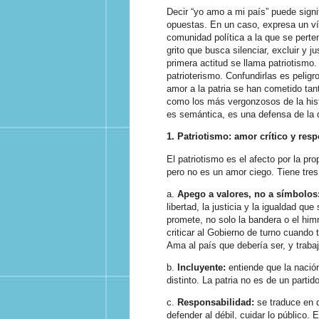
Decir “yo amo a mi país” puede signi
opuestas. En un caso, expresa un v
comunidad política a la que se perte
grito que busca silenciar, excluir y ju
primera actitud se llama patriotismo
patrioterismo. Confundirlas es peligr
amor a la patria se han cometido ta
como los más vergonzosos de la histo
es semántica, es una defensa de la
1. Patriotismo: amor crítico y res
El patriotismo es el afecto por la pr
pero no es un amor ciego. Tiene tre
a.
Apego a valores, no a símbolos
libertad, la justicia y la igualdad que
promete, no solo la bandera o el hi
criticar al Gobierno de turno cuando 
Ama al país que debería ser, y trabaj
b.
Incluyente:
entiende que la nación 
distinto. La patria no es de un partid
c.
Responsabilidad:
se traduce en d
defender al débil, cuidar lo público.