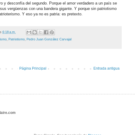
ro y desconfía del segundo. Porque el amor verdadero a un país se
 sus vergüenzas con una bandera gigante. Y porque sin patriotismo
atrioterismo. Y eso ya no es patria: es pretexto.
/s
6:18 a.m.
rismo
,
Patriotismo
,
Pedro Juan González Carvajal
Página Principal
Entrada antigua
aire.com