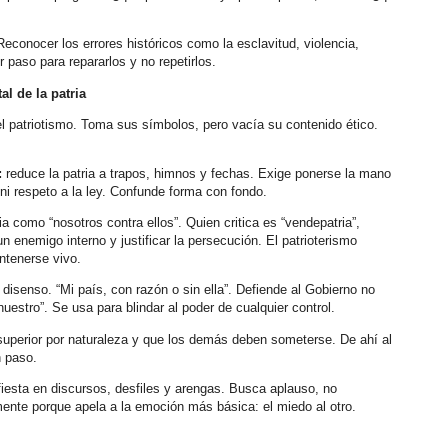
 Reconocer los errores históricos como la esclavitud, violencia,
r paso para repararlos y no repetirlos.
al de la patria
el patriotismo. Toma sus símbolos, pero vacía su contenido ético.
:
reduce la patria a trapos, himnos y fechas. Exige ponerse la mano
ni respeto a la ley. Confunde forma con fondo.
ia como “nosotros contra ellos”. Quien critica es “vendepatria”,
r un enemigo interno y justificar la persecución. El patrioterismo
ntenerse vivo.
 disenso. “Mi país, con razón o sin ella”. Defiende al Gobierno no
nuestro”. Se usa para blindar al poder de cualquier control.
uperior por naturaleza y que los demás deben someterse. De ahí al
n paso.
fiesta en discursos, desfiles y arengas. Busca aplauso, no
mente porque apela a la emoción más básica: el miedo al otro.