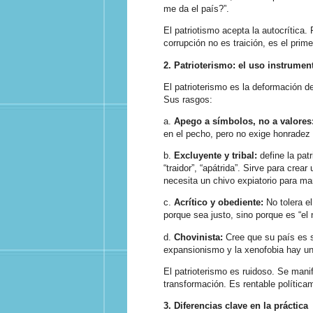
me da el país?”.
El patriotismo acepta la autocrítica.
corrupción no es traición, es el prime
2.
Patrioterismo: el uso instrument
El patrioterismo es la deformación d
Sus rasgos:
a.
Apego a símbolos, no a valores
en el pecho, pero no exige honradez 
b.
Excluyente y tribal:
define la patr
“traidor”, “apátrida”. Sirve para crea
necesita un chivo expiatorio para ma
c.
Acrítico y obediente:
No tolera el
porque sea justo, sino porque es “el 
d.
Chovinista:
Cree que su país es s
expansionismo y la xenofobia hay u
El patrioterismo es ruidoso. Se mani
transformación. Es rentable política
3.
Diferencias clave en la práctica