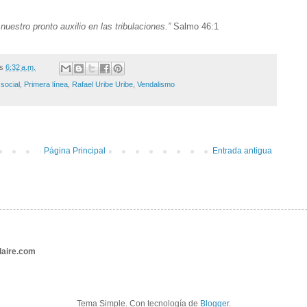
nuestro pronto auxilio en las tribulaciones.”
Salmo 46:1
/s
6:32 a.m.
 social
,
Primera línea
,
Rafael Uribe Uribe
,
Vendalismo
Página Principal
Entrada antigua
aire.com
Tema Simple. Con tecnología de
Blogger
.