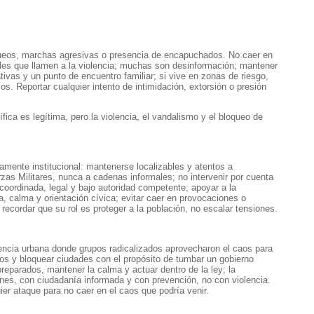
queos, marchas agresivas o presencia de encapuchados. No caer en
es que llamen a la violencia; muchas son desinformación; mantener
nativas y un punto de encuentro familiar; si vive en zonas de riesgo,
s. Reportar cualquier intento de intimidación, extorsión o presión
fica es legítima, pero la violencia, el vandalismo y el bloqueo de
amente institucional: mantenerse localizables y atentos a
zas Militares, nunca a cadenas informales; no intervenir por cuenta
 coordinada, legal y bajo autoridad competente; apoyar a la
, calma y orientación cívica; evitar caer en provocaciones o
recordar que su rol es proteger a la población, no escalar tensiones.
ncia urbana donde grupos radicalizados aprovecharon el caos para
os y bloquear ciudades con el propósito de tumbar un gobierno
preparados, mantener la calma y actuar dentro de la ley; la
nes, con ciudadanía informada y con prevención, no con violencia.
er ataque para no caer en el caos que podría venir.