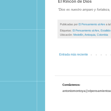
El Rincón de Dios
“Dios es nuestro amparo y fortaleza, 
Publicadas por
El Pensamiento al Aire
a la
Etiquetas:
El Pensamiento al Aire
,
Estallido
Ubicación:
Medellín, Antioquia, Colombia
Entrada más reciente
Contáctenos:
antoniomontoya@elpensamientoal