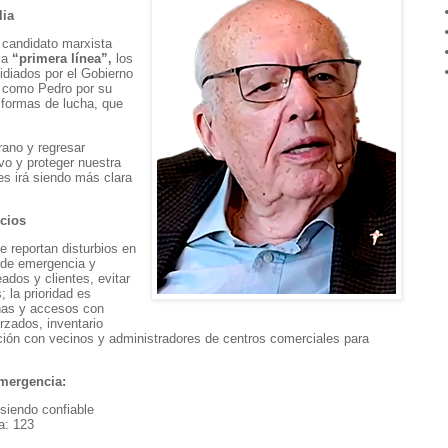
lia
 candidato marxista
 la
“primera línea”,
los
idiados por el Gobierno
como Pedro por su
s formas de lucha, que
rano y regresar
vo y proteger nuestra
es irá siendo más clara
ocios
e reportan disturbios en
s de emergencia y
dos y clientes, evitar
 la prioridad es
inas y accesos con
rzados, inventario
ión con vecinos y administradores de centros comerciales para
mergencia:
 siendo confiable
a: 123