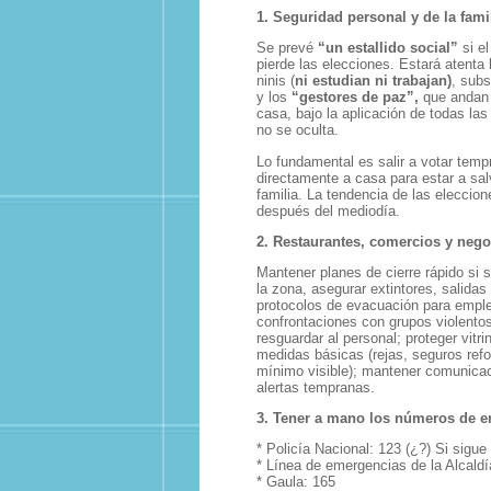
1. Seguridad personal y de la fami
Se prevé
“un estallido social”
si el
pierde las elecciones. Estará atenta
ninis (
ni estudian ni trabajan)
, subs
y los
“gestores de paz”,
que andan 
casa, bajo la aplicación de todas la
no se oculta.
Lo fundamental es salir a votar temp
directamente a casa para estar a sal
familia. La tendencia de las eleccion
después del mediodía.
2. Restaurantes, comercios y neg
Mantener planes de cierre rápido si s
la zona, asegurar extintores, salida
protocolos de evacuación para emplea
confrontaciones con grupos violentos;
resguardar al personal; proteger vitr
medidas básicas (rejas, seguros refo
mínimo visible); mantener comunicac
alertas tempranas.
3. Tener a mano los números de e
* Policía Nacional: 123 (¿?) Si sigue
* Línea de emergencias de la Alcaldí
* Gaula: 165