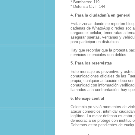
* Bomberos: 119
* Defensa Civil: 144
4. Para la ciudadanía en general
Evitar zonas donde se reporten blo
cadenas de WhatsApp o redes social
cargado el celular; tener rutas alter
asegurar puertas, ventanas y vehículo
para participar en disturbios.
Hay que recordar que la protesta pací
servicios esenciales son delitos.
5. Para los reservistas
Este mensaje es preventivo y estrict
comunicaciones oficiales de las Fuer
propia; cualquier actuación debe ser
comunidad con información verificada
llamados a la confrontación; hay que 
6. Mensaje central
Colombia ya vivió momentos de viole
atacar comercios, intimidar ciudadan
legítimo. La mejor defensa es estar 
democracia se protege con institucio
Debemos estar pendientes de cualqui