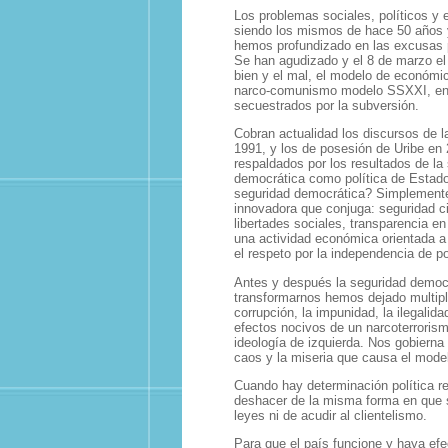
Los problemas sociales, políticos y
siendo los mismos de hace 50 años
hemos profundizado en las excusas p
Se han agudizado y el 8 de marzo el 
bien y el mal, el modelo de económi
narco-comunismo modelo SSXXI, entr
secuestrados por la subversión.
Cobran actualidad los discursos de 
1991, y los de posesión de Uribe en
respaldados por los resultados de la
democrática como política de Estado
seguridad democrática? Simplement
innovadora que conjuga: seguridad c
libertades sociales, transparencia en 
una actividad económica orientada a 
el respeto por la independencia de p
Antes y después la seguridad democr
transformarnos hemos dejado multipli
corrupción, la impunidad, la ilegalida
efectos nocivos de un narcoterroris
ideología de izquierda. Nos gobierna
caos y la miseria que causa el mod
Cuando hay determinación política r
deshacer de la misma forma en que s
leyes ni de acudir al clientelismo.
Para que el país funcione y haya efec