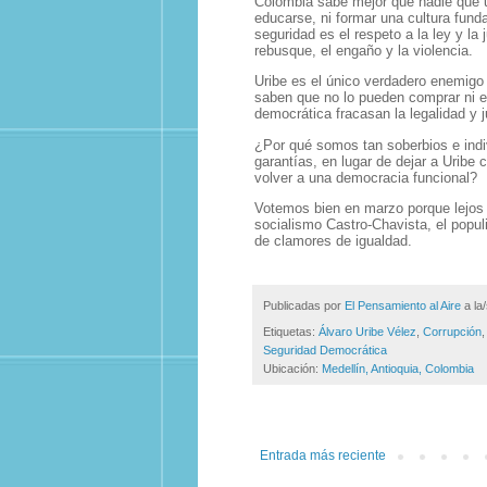
Colombia sabe mejor que nadie que 
educarse, ni formar una cultura fund
seguridad es el respeto a la ley y la 
rebusque, el engaño y la violencia.
Uribe es el único verdadero enemigo
saben que no lo pueden comprar ni e
democrática fracasan la legalidad y j
¿Por qué somos tan soberbios e indiv
garantías, en lugar de dejar a Uribe
volver a una democracia funcional?
Votemos bien en marzo porque lejos e
socialismo Castro-Chavista, el popu
de clamores de igualdad.
Publicadas por
El Pensamiento al Aire
a la
Etiquetas:
Álvaro Uribe Vélez
,
Corrupción
Seguridad Democrática
Ubicación:
Medellín, Antioquia, Colombia
Entrada más reciente