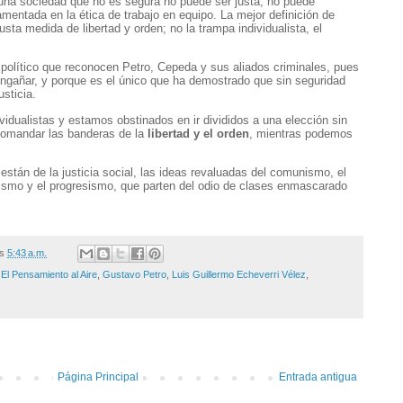
una sociedad que no es segura no puede ser justa, no puede
amentada en la ética de trabajo en equipo. La mejor definición de
justa medida de libertad y orden; no la trampa individualista, el
 político que reconocen Petro, Cepeda y sus aliados criminales, pues
ngañar, y porque es el único que ha demostrado que sin seguridad
usticia.
idualistas y estamos obstinados en ir divididos a una elección sin
 comandar las banderas de la
libertad y el orden
, mientras podemos
stán de la justicia social, las ideas revaluadas del comunismo, el
lismo y el progresismo, que parten del odio de clases enmascarado
/s
5:43 a.m.
,
El Pensamiento al Aire
,
Gustavo Petro
,
Luis Guillermo Echeverri Vélez
,
Página Principal
Entrada antigua