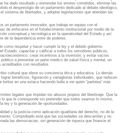
que ha dado resultado y enmendar los errores cometidos, eliminar las
itido el desprestigio de un parlamento dedicado al debate ideológico,
el sistema de libertades, y adoptar legislaciones que atiendan las
 un parlamento innovador, que trabaje en equipo con el
az de enfocarse en el fortalecimiento institucional por medio de la
ación conceptual y tecnológica en la operatividad del Estado y así
re de la dependencia entre de poderes.
e como respetar y hacer cumplir la ley y el debido gobierno
del Estado, capacitar y calificar a todos los servidores públicos,
macroeconómico, crear incentivos a la inversión, y evitar vacíos
r público a presentar un parte médico de salud física y mental, un
s acreditados con resultados.
io cultural que eleve su conciencia ética y educativa. Lo demás
lograr beneficios, figuración y vanaglorias individuales, que reducen
e loritos en una estaca haciendo bulla a ver quién “parlotea” más
ímites legales que impidan los abusos propios del libertinaje. Que la
o lo que le corresponde sin pretender que todos seamos lo mismo,
 la ley y la generación de oportunidades.
lidad y la justicia como aplicación igualitaria del derecho, no de la
cimiento. Comprobado está que las sociedades se descarrilan y no
nada las democracias, sin generación de riqueza que financie el