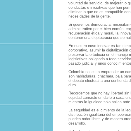
voluntad de servicio, de mejorar lo 
conductas e iniciativas que han perm
eliminar lo que no es compatible con 
necesidades de la gente.
Si queremos democracia, necesitamos
administrativo por el bien común, cap
recuperación ética y moral, la innov
contener una cleptocracia que se nut
En nuestro caso innovar es tan simpl
corporativo, asumir la digitalización 
preservar la ortodoxia en el manejo 
legislativos obligando a todo servido
pasado judicial y unos conocimiento
Colombia necesita emprender un camb
son habladurías, cháchara, paja para 
el debate electoral a una contienda d
duro.
Recordemos que no hay libertad sin l
equidad consiste en darle a cada un
mientras la igualdad solo aplica ante
La seguridad es el cimiento de la lega
distribución igualitaria del empobre
pueden rodar libres y de manera orde
desarrollo.