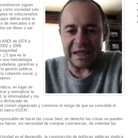
 económicos siguen
 y como sociedad solo
ara no solucionarlos.
país define entre el
co de mercados o el
e ser libres o ser
la ANDI de 1974 a
 2002 y 2006
 seguridad
. ¿Y que es la
e una metodología
iudadana, garantías y
la gestión pública,
la cohesión social, y
oderes.
ática, en lugar de
car y normalizar la
d, la informalidad y los
mo disfrazado de
 el crimen organizado y corremos el riesgo de que se consolide el
elo narco-SSXXI.
esponsable de hacer las cosas bien, en derecho las cosas se pueden
e hacen, sin necesidad de comprar conciencias, de violentar las
tividad en el desarrollo, la construcción de políticas públicas implica