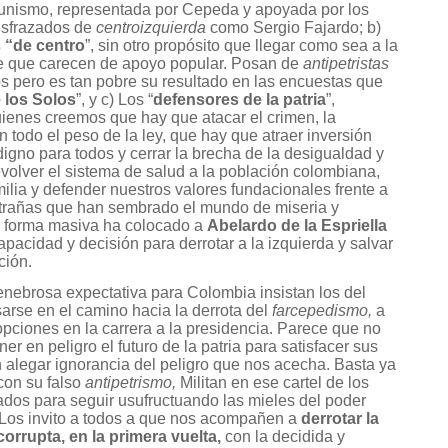
unismo, representada por Cepeda y apoyada por los
isfrazados de
centroizquierda
como Sergio Fajardo; b)
 “de centro
”, sin otro propósito que llegar como sea a la
de que carecen de apoyo popular. Posan de
antipetristas
 pero es tan pobre su resultado en las encuestas que
e los Solos
”, y c) Los “
defensores de la patria
”,
uienes creemos que hay que atacar el crimen, la
n todo el peso de la ley, que hay que atraer inversión
igno para todos y cerrar la brecha de la desigualdad y
volver el sistema de salud a la población colombiana,
ilia y defender nuestros valores fundacionales frente a
xtrañas que han sembrado el mundo de miseria y
en forma masiva ha colocado a
Abelardo de la Espriella
pacidad y decisión para derrotar a la izquierda y salvar
ción.
enebrosa expectativa para Colombia insistan los del
esarse en el camino hacia la derrota del
farcepedismo,
a
pciones en la carrera a la presidencia. Parece que no
r en peligro el futuro de la patria para satisfacer sus
 alegar ignorancia del peligro que nos acecha. Basta ya
con su falso
antipetrismo,
Militan en ese cartel de los
os para seguir usufructuando las mieles del poder
 Los invito a todos a que nos acompañen a
derrotar la
 corrupta, en la primera vuelta,
con la decidida y