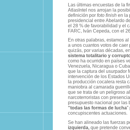
Las últimas encuestas de la fi
AtlasIntel nos arrojan la posib
definición por
foto finish
en la 
presidencial entre Abelardo de
el 28 % de favorabilidad y el 
FARC, Iván Cepeda, con el 26
En otras palabras, estamos al
a unos cuantos votos de caer p
quizás, por varias décadas, en
sistema totalitario y corrup
como ha ocurrido en países v
Venezuela, Nicaragua o Cuba. 
que la captura del usurpador 
intervención de los Estados U
la producción cocalera resta 
maniobra al camarada guerrill
que se trata de un peligroso a
narcoterroristas con presencia 
presupuesto nacional por las 
“todas las formas de lucha
”
concupiscentes actuaciones.
Se han alineado las fuerzas po
izquierda,
que pretende conve