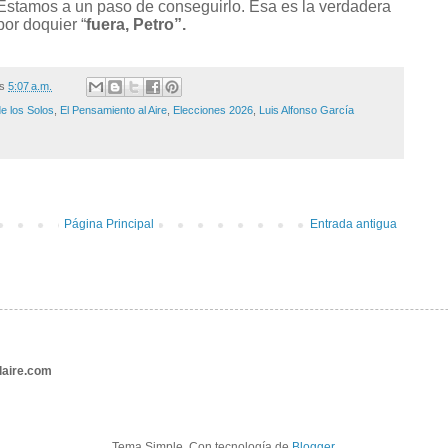
. Estamos a un paso de conseguirlo. Esa es la verdadera
por doquier “
fuera, Petro”.
/s
5:07 a.m.
de los Solos
,
El Pensamiento al Aire
,
Elecciones 2026
,
Luis Alfonso García
Página Principal
Entrada antigua
aire.com
Tema Simple. Con tecnología de
Blogger
.