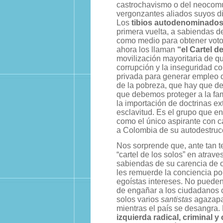
castrochavismo o del neocom
vergonzantes aliados suyos d
Los
tibios autodenominados
primera vuelta, a sabiendas 
como medio para obtener votos
ahora los llaman
“el Cartel d
movilización mayoritaria de q
corrupción y la inseguridad co
privada para generar empleo d
de la pobreza, que hay que de
que debemos proteger a la fam
la importación de doctrinas e
esclavitud. Es el grupo que 
como el único aspirante con ca
a Colombia de su autodestruc
Nos sorprende que, ante tan t
“cartel de los solos” en atrav
sabiendas de su carencia de o
les remuerde la conciencia pone
egoístas intereses. No pueden
de engañar a los ciudadanos 
solos varios
santistas
agazapad
mientras el país se desangra.
izquierda radical, criminal y