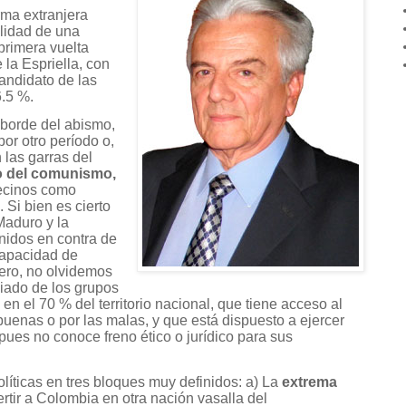
rma extranjera
ilidad de una
primera vuelta
 la Espriella, con
candidato de las
.5 %.
 borde del abismo,
or otro período o,
 las garras del
to del comunismo,
ecinos como
Si bien es cierto
Maduro y la
nidos en contra de
capacidad de
ero, no olvidemos
liado de los grupos
en el 70 % del territorio nacional, que tiene acceso al
buenas o por las malas, y que está dispuesto a ejercer
 pues no conoce freno ético o jurídico para sus
líticas en tres bloques muy definidos: a) La
extrema
rtir a Colombia en otra nación vasalla del