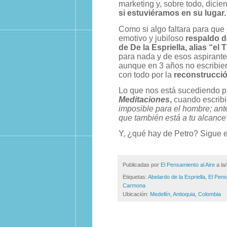
marketing y, sobre todo, dici
si estuviéramos en su lugar.
Como si algo faltara para que 
emotivo y jubiloso
respaldo d
de De la Espriella, alias “el 
para nada y de esos aspirante
aunque en 3 años no escribie
con todo por la
reconstrucci
Lo que nos está sucediendo p
Meditaciones
,
cuando escrib
imposible para el hombre; ante
que también está a tu alcance”
Y, ¿qué hay de Petro? Sigue e
Publicadas por
El Pensamiento al Aire
a la
Etiquetas:
Abelardo de la Espriella
,
El Pens
Carmona
Ubicación:
Medellín, Antioquia, Colombia