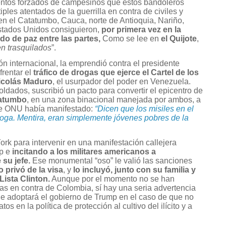
ntos forzados de campesinos que estos bandoleros
ples atentados de la guerrilla en contra de civiles y
 en el Catatumbo, Cauca, norte de Antioquia, Nariño,
 Estados Unidos consiguieron,
por primera vez en la
rdo de paz entre las partes,
Como se lee en
el Quijote
,
n trasquilados
”.
n internacional, la emprendió contra el presidente
rentar el
tráfico de drogas que ejerce el Cartel de los
Nicolás Maduro
, el usurpador del poder en Venezuela.
ldados, suscribió un pacto para convertir el epicentro de
tatumbo
, en una zona binacional manejada por ambos, a
de ONU había manifestado:
“Dicen que los misiles en el
roga. Mentira, eran simplemente jóvenes pobres de la
k para intervenir en una manifestación callejera
mp e
incitando a los militares americanos a
 su jefe.
Ese monumental “oso” le valió las sanciones
o privó de la visa
, y
lo incluyó, junto con su familia y
Lista Clinton.
Aunque por el momento no se han
as en contra de Colombia, sí hay una seria advertencia
ue adoptará el gobierno de Trump en el caso de que no
 en la política de protección al cultivo del ilícito y a