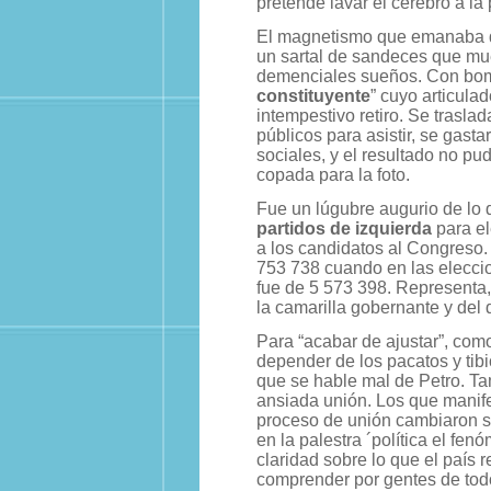
pretende lavar el cerebro a la
El magnetismo que emanaba d
un sartal de sandeces que mue
demenciales sueños. Con bomb
constituyente
” cuyo articula
intempestivo retiro. Se trasla
públicos para asistir, se gast
sociales, y el resultado no p
copada para la foto.
Fue un lúgubre augurio de lo q
partidos de izquierda
para e
a los candidatos al Congreso.
753 738 cuando en las eleccio
fue de 5 573 398. Representa, 
la camarilla gobernante y del 
Para “acabar de ajustar”, com
depender de los pacatos y tibi
que se hable mal de Petro. Ta
ansiada unión. Los que manife
proceso de unión cambiaron su
en la palestra ´política el fe
claridad sobre lo que el país 
comprender por gentes de todo