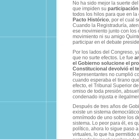
No ha sido mejor la suerte del
que impiden su
participación
todos los hilos para que en la
Pacto Histórico
, por el cual 
Cuando la Registraduría, ateni
ese movimiento junto con los o
movimiento ni su amigo Quinte
participar en el debate preside
Por los lados del Congreso, y
que no surte efectos. Le fue
a
el Gobierno solucione el pro
Constitucional devolvió el t
Representantes no cumplió con 
cuando esperaba el tirano que
efecto, el Tribunal Superior 
omiso de toda presión, absuel
condenado injusta e ilegalmen
Después de tres años de Gobie
existe un sistema democrátic
omnímodo de uno sobre los d
sistema. Lo peor para él, es q
político, ahora lo sigue paso a
virtuales, lo que ha permitido