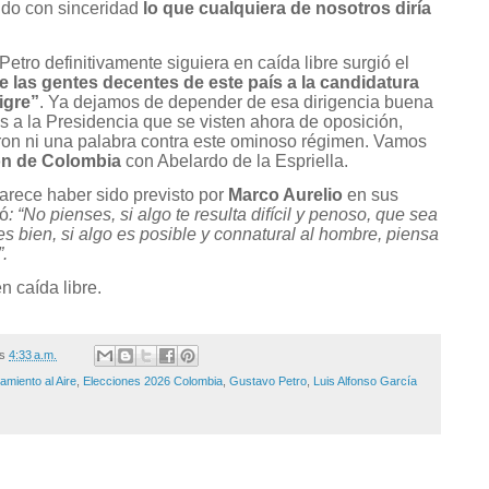
endo con sinceridad
lo que cualquiera de nosotros diría
Petro definitivamente siguiera en caída libre surgió el
e las gentes decentes de este país a la candidatura
Tigre”
. Ya dejamos de depender de esa dirigencia buena
s a la Presidencia que se visten ahora de oposición,
ron ni una palabra contra este ominoso régimen. Vamos
ón de Colombia
con Abelardo de la Espriella.
arece haber sido previsto por
Marco Aurelio
en sus
ió
: “No pienses, si algo te resulta difícil y penoso, que sea
s bien, si algo es posible y connatural al hombre, piensa
.
n caída libre.
/s
4:33 a.m.
amiento al Aire
,
Elecciones 2026 Colombia
,
Gustavo Petro
,
Luis Alfonso García