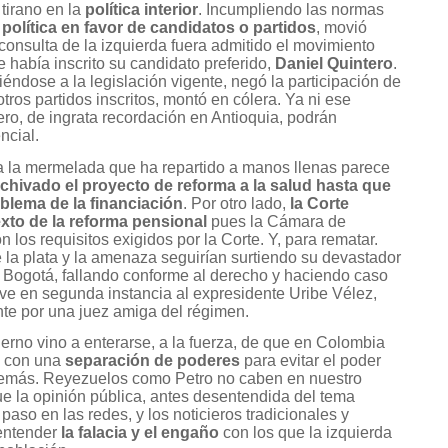
 tirano en la
política interior
. Incumpliendo las normas
 política en favor de candidatos o partidos
, movió
 consulta de la izquierda fuera admitido el movimiento
se había inscrito su candidato preferido,
Daniel Quintero
.
éndose a la legislación vigente, negó la participación de
tros partidos inscritos, montó en cólera. Ya ni ese
ro, de ingrata recordación en Antioquia, podrán
ncial.
a la mermelada que ha repartido a manos llenas parece
rchivado el proyecto de reforma a la salud hasta que
blema de la financiación
. Por otro lado,
la Corte
exto de la reforma pensional
pues la Cámara de
los requisitos exigidos por la Corte. Y, para rematar.
 la plata y la amenaza seguirían surtiendo su devastador
de Bogotá, fallando conforme al derecho y haciendo caso
ve en segunda instancia al expresidente Uribe Vélez,
te por una juez amiga del régimen.
rno vino a enterarse, a la fuerza, de que en Colombia
o con una
separación de poderes
para evitar el poder
emás. Reyezuelos como Petro no caben en nuestro
ue la opinión pública, antes desentendida del tema
 paso en las redes, y los noticieros tradicionales y
 entender
la falacia y el engaño
con los que la izquierda