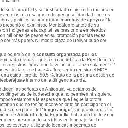
 población.
e su locuacidad y su desbordado cinismo ha mutado en
ven más a la risa que a despertar solidaridad con sus
os y platillos se anunciaron
marchas de apoyo a “la
do presentó el exministro Montealegre antes de su
daron indígenas a la capital, se presionó a empleados
aron millones de pesos en su promoción por las redes
udo ser más pobre. Ni media plaza de Bolívar pudo ser
ue ocurriría en la
consulta organizada por los
legir nada menos a que a su candidato a la Presidencia y
 Los registros indica que la votación alcanzó solamente 2
nes similares de hace 4 años, según registra el MOE,
una caída libre del 50.5 %, fruto de la pésima gestión de
desbarajuste interno de la dirigencia zurda.
o dicen las señoras en Antioquia, ya dejamos de
os dirigentes de la derecha que no permiten ni siquiera
mpoco estamos a la espera de que llegue la otrora
staban que no tenían inconveniente en participar en el
 discurso por el del “
fuego amigo
”, tan pronto apareció
nómeno de
Abelardo de la Espriella
, hablando fuerte y con
requiere, presentando sus ideas en lenguaje fácil de
s los estratos, utilizando técnicas modernas de