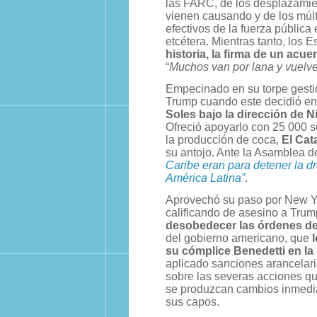
las FARC, de los desplazamie
vienen causando y de los múlti
efectivos de la fuerza pública
etcétera. Mientras tanto, los
historia, la firma de un acue
“
Muchos van por lana y vuelve
Empecinado en su torpe gestió
Trump cuando este decidió enf
Soles bajo la dirección de 
Ofreció apoyarlo con 25 000 so
la producción de coca,
El Ca
su antojo. Ante la Asamblea 
Caribe eran para detener la d
América Latina”
.
Aprovechó su paso por New Yor
calificando de asesino a Tru
desobedecer las órdenes de
del gobierno americano, que
l
su cómplice Benedetti en la 
aplicado sanciones arancelari
sobre las severas acciones q
se produzcan cambios inmediatos
sus capos.