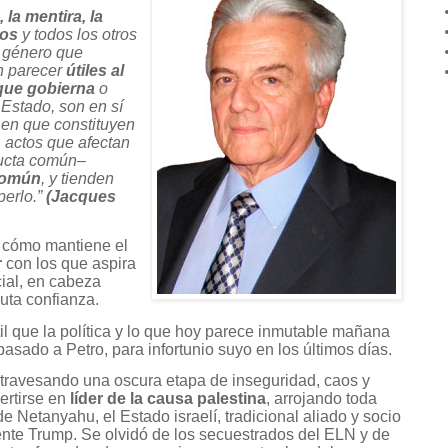
, la mentira, la
tos
y todos los otros
 género que
n parecer
útiles al
 que gobierna
o
 Estado, son en sí
en que constituyen
r, actos que afectan
ducta común–
 común
, y tienden
perlo.”
(Jacques
cómo mantiene el
r
con los que aspira
ncial, en cabeza
luta confianza.
il que la política y lo que hoy parece inmutable mañana
pasado a Petro, para infortunio suyo en los últimos días.
atravesando una oscura etapa de inseguridad, caos y
ertirse en
líder de la causa palestina
, arrojando toda
de Netanyahu, el Estado israelí, tradicional aliado y socio
dente Trump. Se olvidó de los secuestrados del ELN y de