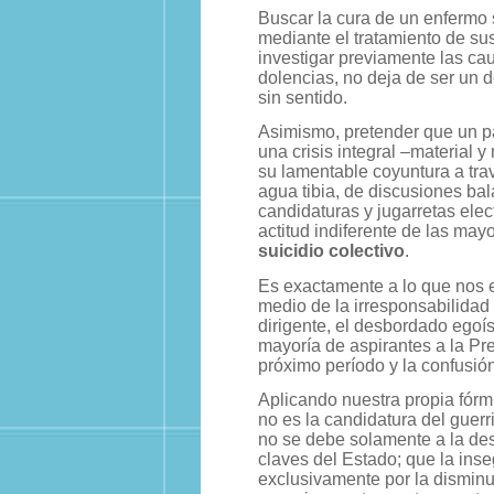
Buscar la cura de un enfermo
mediante el tratamiento de su
investigar previamente las ca
dolencias, no deja de ser un d
sin sentido.
Asimismo, pretender que un p
una crisis integral –material y
su lamentable coyuntura a tr
agua tibia, de discusiones ba
candidaturas y jugarretas elec
actitud indiferente de las mayo
suicidio colectivo
.
Es exactamente a lo que nos 
medio de la irresponsabilidad 
dirigente, el desbordado egoí
mayoría de aspirantes a la Pr
próximo período y la confusión
Aplicando nuestra propia fórm
no es la candidatura del guerr
no se debe solamente a la de
claves del Estado; que la ins
exclusivamente por la disminuc