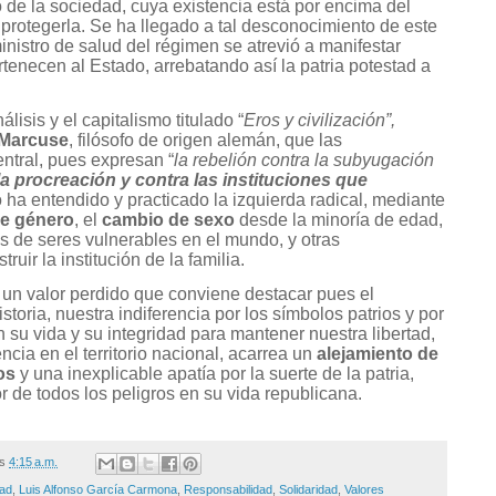
o de la sociedad, cuya existencia está por encima del
 protegerla. Se ha llegado a tal desconocimiento de este
ministro de salud del régimen se atrevió a manifestar
tenecen al Estado, arrebatando así la patria potestad a
lisis y el capitalismo titulado “
Eros y civilización”,
 Marcuse
, filósofo de origen alemán, que las
entral, pues expresan “
la rebelión contra la subyugación
a procreación y contra las instituciones que
o ha entendido y practicado la izquierda radical, mediante
de género
, el
cambio de sexo
desde la minoría de edad,
 de seres vulnerables en el mundo, y otras
uir la institución de la familia.
un valor perdido que conviene destacar pues el
toria, nuestra indiferencia por los símbolos patrios y por
n su vida y su integridad para mantener nuestra libertad,
ncia en el territorio nacional, acarrea un
alejamiento de
os
y una inexplicable apatía por la suerte de la patria,
de todos los peligros en su vida republicana.
/s
4:15 a.m.
dad
,
Luis Alfonso García Carmona
,
Responsabilidad
,
Solidaridad
,
Valores