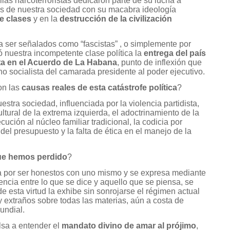
rillas narcoterroristas dedicaron parte de su lucha a
ntos de nuestra sociedad con su macabra ideología
e clases
y en la
destrucción de la civilización
 a ser señalados como “fascistas” , o simplemente por
ó nuestra incompetente clase política la
entrega del país
ta en el Acuerdo de La Habana
, punto de inflexión que
rno socialista del camarada presidente al poder ejecutivo.
on las
causas reales de esta catástrofe política
?
estra sociedad, influenciada por la violencia partidista,
ultural de la extrema izquierda, el adoctrinamiento de la
cución al núcleo familiar tradicional, la codicia por
el presupuesto y la falta de ética en el manejo de la
ue hemos perdido
?
a por ser honestos con uno mismo y se expresa mediante
rencia entre lo que se dice y aquello que se piensa, se
de esta virtud la exhibe sin sonrojarse el régimen actual
y extraños sobre todas las materias, aún a costa de
undial.
sa a entender el
mandato divino de amar al prójimo
,