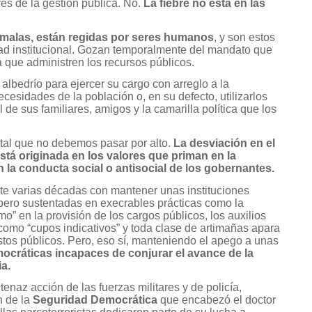
es de la gestión pública. No.
La fiebre no está en las
 malas, están regidas por seres humanos
, y son estos
dad institucional. Gozan temporalmente del mandato que
a que administren los recursos públicos.
 albedrío para ejercer su cargo con arreglo a la
ecesidades de la población o, en su defecto, utilizarlos
 de sus familiares, amigos y la camarilla política que los
tal que no debemos pasar por alto.
La desviación en el
está originada en los valores que priman en la
 la conducta social o antisocial de los gobernantes.
 varias décadas con mantener unas instituciones
 pero sustentadas en execrables prácticas como la
mo” en la provisión de los cargos públicos, los auxilios
como “cupos indicativos” y toda clase de artimañas apara
stos públicos. Pero, eso sí, manteniendo el apego a unas
ocráticas incapaces de conjurar el avance de la
a.
tenaz acción de las fuerzas militares y de policía,
n de la
Seguridad Democrática
que encabezó el doctor