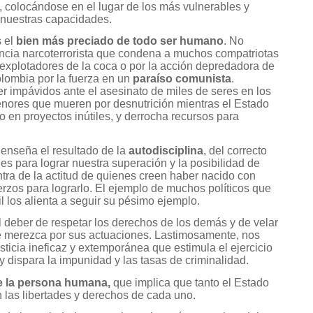
 colocándose en el lugar de los más vulnerables y
nuestras capacidades.
s el
bien más preciado de todo ser humano
. No
encia narcoterrorista que condena a muchos compatriotas
s explotadores de la coca o por la acción depredadora de
lombia por la fuerza en un
paraíso comunista
.
mpávidos ante el asesinato de miles de seres en los
enores que mueren por desnutrición mientras el Estado
 o en proyectos inútiles, y derrocha recursos para
 enseña el resultado de la
autodisciplina
, del correcto
des para lograr nuestra superación y la posibilidad de
tra de la actitud de quienes creen haber nacido con
erzos para lograrlo. El ejemplo de muchos políticos que
l los alienta a seguir su pésimo ejemplo.
 deber de respetar los derechos de los demás y de velar
e merezca por sus actuaciones. Lastimosamente, nos
icia ineficaz y extemporánea que estimula el ejercicio
 y dispara la impunidad y las tasas de criminalidad.
de la persona humana,
que implica que tanto el Estado
n las libertades y derechos de cada uno.