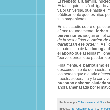
El respeto a la familia
, núcle
Estado, quien está obligado a
valor universal, que hasta el 
públicamente que los hijos per
sus progenitores.
En su estudio sobre el psicoaná
afirma rotundamente
Herbert
perversiones
juegan un rol c
de la sexualidad al
orden de l
garantizan ese orden”.
Así l
el patrocinio de la
ideología 
el aborto
que asesina millones
“perversiones” que puedan destr
Finalmente
, el patriotismo
es 
desconocimiento de nuestra his
los héroes que a diario ofrece
nuestra soberanía y la convive
nuestros deberes ciudadan
ahora amenazada por el mayor 
Publicadas por
El Pensamiento al Aire
a la
Etiquetas:
El Pensamiento al Aire
,
honesti