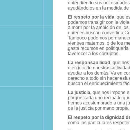
entendiendo sus necesidades,
ayudándolos en la medida de 
El respeto por la vida
, que e
podemos transigir con la viol
a morir por la ambición de lo
quienes buscan convertir a Co
Tampoco podemos permanecer i
vientres maternos, o de los m
gasta recursos en politiquería
favorecer a los corruptos.
La responsabilidad
, que nos
ejercicio de nuestras activida
ayudar a los demás. Va en con
derecho a todo sin hacer esfu
buscan el enriquecimiento fáci
La justicia,
que nos impone el
porque cada uno reciba lo qu
hemos acostumbrado a una just
de la justicia por mano propia
El respeto por la dignidad 
como los particulares respete