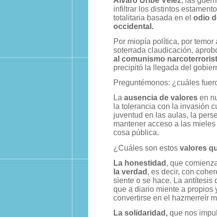
Álvaro Uribe Vélez
, las guer
infiltrar los distintos estame
totalitaria basada en el
odio d
occidental.
Por miopía política, por temor
soterrada claudicación, aprob
al comunismo narcoterroris
precipitó la llegada del gobie
Preguntémonos: ¿cuáles fuer
La
ausencia de valores
en nu
la tolerancia con la invasión c
juventud en las aulas, la perse
mantener acceso a las mieles d
cosa pública.
¿Cuáles son estos
valores q
La honestidad
, que comienz
la verdad
, es decir, con cohe
siente o se hace. La antítesis 
que a diario miente a propios 
convertirse en el hazmerreír m
La solidaridad,
que nos impul