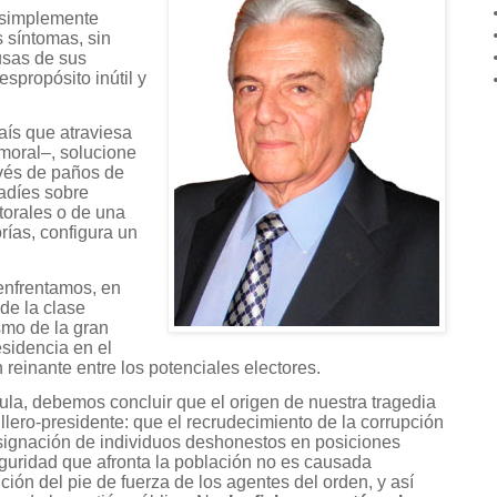
 simplemente
s síntomas, sin
usas de sus
espropósito inútil y
aís que atraviesa
 moral–, solucione
avés de paños de
ladíes sobre
torales o de una
rías, configura un
enfrentamos, en
de la clase
smo de la gran
esidencia en el
 reinante entre los potenciales electores.
ula, debemos concluir que el origen de nuestra tragedia
illero-presidente: que el recrudecimiento de la corrupción
signación de individuos deshonestos en posiciones
eguridad que afronta la población no es causada
ión del pie de fuerza de los agentes del orden, y así