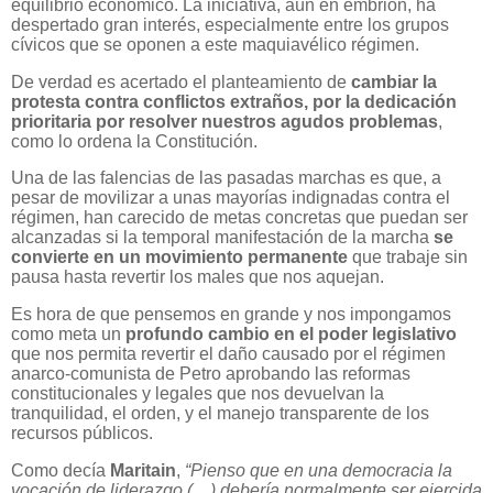
equilibrio económico. La iniciativa, aún en embrión, ha
despertado gran interés, especialmente entre los grupos
cívicos que se oponen a este maquiavélico régimen.
De verdad es acertado el planteamiento de
cambiar la
protesta contra conflictos extraños, por la dedicación
prioritaria por resolver nuestros agudos problemas
,
como lo ordena la Constitución.
Una de las falencias de las pasadas marchas es que, a
pesar de movilizar a unas mayorías indignadas contra el
régimen, han carecido de metas concretas que puedan ser
alcanzadas si la temporal manifestación de la marcha
se
convierte en un movimiento permanente
que trabaje sin
pausa hasta revertir los males que nos aquejan.
Es hora de que pensemos en grande y nos impongamos
como meta un
profundo cambio en el poder legislativo
que nos permita revertir el daño causado por el régimen
anarco-comunista de Petro aprobando las reformas
constitucionales y legales que nos devuelvan la
tranquilidad, el orden, y el manejo transparente de los
recursos públicos.
Como decía
Maritain
,
“
Pienso que en una democracia la
vocación de liderazgo (…) debería normalmente ser ejercida