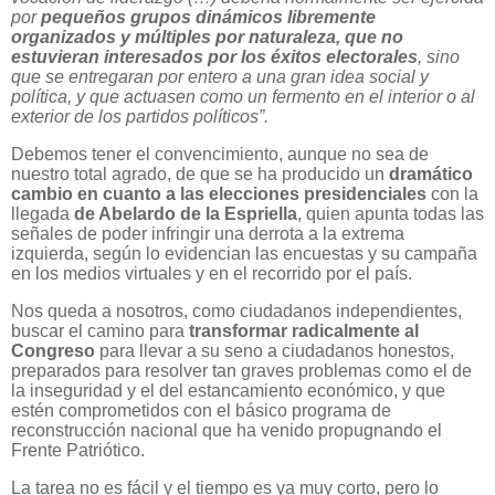
por
pequeños grupos
dinámicos libremente
organizados y múltiples por naturaleza, que no
estuvieran interesados por los éxitos electorales
, sino
que se entregaran por entero a una gran idea social y
política, y que actuasen como un fermento en el interior o al
exterior de los partidos políticos”.
Debemos tener el convencimiento, aunque no sea de
nuestro total agrado, de que se ha producido un
dramático
cambio en cuanto a las elecciones presidenciales
con la
llegada
de Abelardo de la Espriella
, quien apunta todas las
señales de poder infringir una derrota a la extrema
izquierda, según lo evidencian las encuestas y su campaña
en los medios virtuales y en el recorrido por el país.
Nos queda a nosotros, como ciudadanos independientes,
buscar el camino para
transformar radicalmente al
Congreso
para llevar a su seno a ciudadanos honestos,
preparados para resolver tan graves problemas como el de
la inseguridad y el del estancamiento económico, y que
estén comprometidos con el básico programa de
reconstrucción nacional que ha venido propugnando el
Frente Patriótico.
La tarea no es fácil y el tiempo es ya muy corto, pero lo