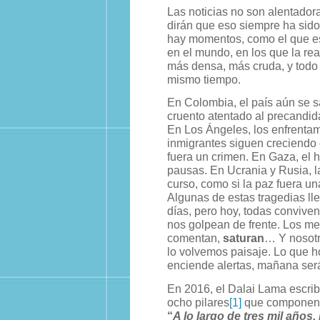
Las noticias no son alentadora
dirán que eso siempre ha sido
hay momentos, como el que e
en el mundo, en los que la rea
más densa, más cruda, y todo 
mismo tiempo.
En Colombia, el país aún se 
cruento atentado al precandid
En Los Ángeles, los enfrentam
inmigrantes siguen creciendo 
fuera un crimen. En Gaza, el 
pausas. En Ucrania y Rusia, l
curso, como si la paz fuera un
Algunas de estas tragedias ll
días, pero hoy, todas convive
nos golpean de frente. Los me
comentan,
saturan
… Y nosotr
lo volvemos paisaje. Lo que 
enciende alertas, mañana ser
En 2016, el Dalai Lama escr
ocho pilares
[1]
que componen e
“
A lo largo de tres mil años