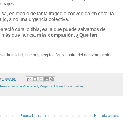
onajes.
risa, en medio de tanta tragedia convertida en dato, la
jo, sino una urgencia colectiva.
reció cursi o tibia, es la que puede salvarnos de
oy más que nunca,
más compasión. ¿Qué tan
iva, humildad, humor y aceptación, y cuatro del corazón: perdón,
/s
5:00 a.m.
 Pensamiento al Aire
,
Fredy Angarita
,
Miguel Uribe Turbay
Página Principal
Entrada antigua