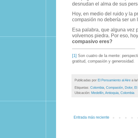
desnudan el alma de sus pers
Hoy, en medio del ruido y la p
compasión no debería ser un lu
Esa palabra, que alguna vez pa
volvernos piedra. Por eso, h
compasivo eres?
[1]
Son
cuatro de la mente: perspect
gratitud, compasión y generosidad.
Publicadas por
El Pensamiento al Aire
a la
Etiquetas:
Colombia
,
Compasión
,
Dolor
,
El
Ubicación:
Medellín, Antioquia, Colombia
Entrada más reciente