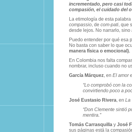
incrementado, pero casi to
compasión, el cuidado del o
La etimología de esta palabra
compassio
, de
com-pati
, que 
desde lejos. No narrarlo, sin
Puedo entender por qué esa p
No basta con saber lo que ocu
manera física o emocional).
En Colombia nos falta compasi
nombrar, incluso cuando no us
García Márquez
, en
El amor e
“Lo comprobó con la com
convirtiendo poco a poc
José Eustasio Rivera
, en
La
“Don Clemente sintió por
mentira.”
Tomás Carrasquilla
y
José F
sus páginas está la compasión v