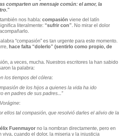
das comparten un mensaje común: el amor, la
tro
.”
 también nos habla:
compasión
viene del latín
significa literalmente:
“sufrir con”
. No mirar el dolor
o acompañarlo.
alabra “compasión” es tan urgente para este momento.
rre,
hace falta “dolerlo” (sentirlo como propio, de
ón, a veces, mucha. Nuestros escritores la han sabido
aron la palabra:
n los tiempos del cólera
:
pasión de los hijos a quienes la vida ha ido
o en padres de sus padres...”
 Vorágine
:
 ellos tal compasión, que resolvió darles el alivio de la
élix Fuenmayor
no la nombran directamente, pero en
iva, cuando el dolor, la miseria y la injusticia