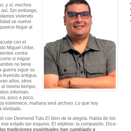
s, y sí, muchos
 así. Sin embargo,
stamos viviendo
lidad se vuelve
parece llegar al
sacude con el
ato Miguel Uribe.
ientos contra
como si migrar
hambre no tiene
a guerra sigue su
a leyenda antigua.
evan años, otros
n al mismo tiempo,
dios informan,
os, poco a poco,
hoy estremece, mañana será archivo. Lo que hoy
á olvidado.
ibió con Desmond Tutu
El libro de la alegría
. Habla de los
se estado tan esquivo. El séptimo: la compasión. Dice:
, las tradiciones espirituales han cambiado e