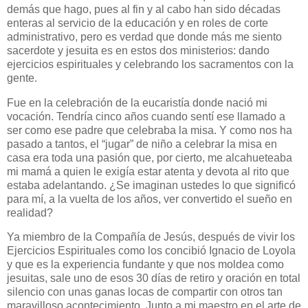
demás que hago, pues al fin y al cabo han sido décadas
enteras al servicio de la educación y en roles de corte
administrativo, pero es verdad que donde más me siento
sacerdote y jesuita es en estos dos ministerios: dando
ejercicios espirituales y celebrando los sacramentos con la
gente.
Fue en la celebración de la eucaristía donde nació mi
vocación. Tendría cinco años cuando sentí ese llamado a
ser como ese padre que celebraba la misa. Y como nos ha
pasado a tantos, el “jugar” de niño a celebrar la misa en
casa era toda una pasión que, por cierto, me alcahueteaba
mi mamá a quien le exigía estar atenta y devota al rito que
estaba adelantando. ¿Se imaginan ustedes lo que significó
para mí, a la vuelta de los años, ver convertido el sueño en
realidad?
Ya miembro de la Compañía de Jesús, después de vivir los
Ejercicios Espirituales como los concibió Ignacio de Loyola
y que es la experiencia fundante y que nos moldea como
jesuitas, sale uno de esos 30 días de retiro y oración en total
silencio con unas ganas locas de compartir con otros tan
maravilloso acontecimiento. Junto a mi maestro en el arte de