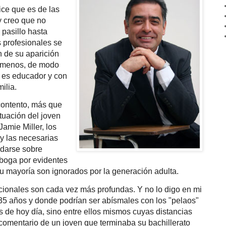
ice que es de las
y creo que no
pasillo hasta
s profesionales se
 de su aparición
a menos, de modo
d es educador y con
ilia.
ontento, más que
ctuación del joven
amie Miller, los
y las necesarias
darse sobre
 boga por evidentes
u mayoría son ignorados por la generación adulta.
cionales son cada vez más profundas. Y no lo digo en mi
35 años y donde podrían ser abísmales con los "pelaos"
s de hoy día, sino entre ellos mismos cuyas distancias
comentario de un joven que terminaba su bachillerato