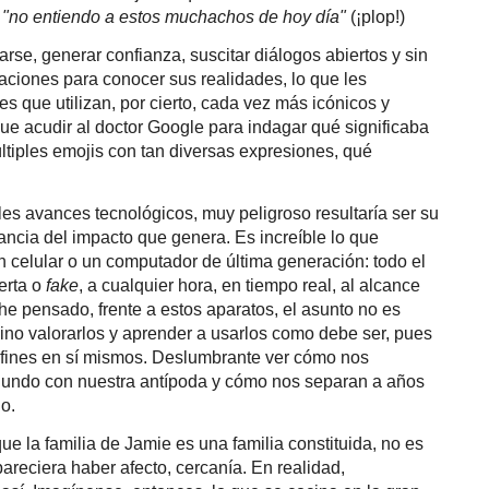
: "no entiendo a estos muchachos de hoy día"
(¡plop!)
arse, generar confianza, suscitar diálogos abiertos y sin
aciones para conocer sus realidades, lo que les
es que utilizan, por cierto, cada vez más icónicos y
que acudir al doctor Google para indagar qué significaba
últiples emojis con tan diversas expresiones, qué
s avances tecnológicos, muy peligroso resultaría ser su
ancia del impacto que genera. Es increíble lo que
n celular o un computador de última generación: todo el
erta o
fake
, a cualquier hora, en tiempo real, al alcance
he pensado, frente a estos aparatos, el asunto no es
sino valorarlos y aprender a usarlos como debe ser, pues
 fines en sí mismos. Deslumbrante ver cómo nos
undo con nuestra antípoda y cómo nos separan a años
o.
que la familia de Jamie es una familia constituida, no es
 pareciera haber afecto, cercanía. En realidad,