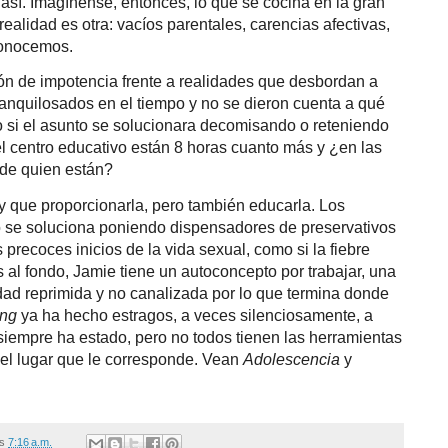
así. Imagínense, entonces, lo que se cocina en la gran
ealidad es otra: vacíos parentales, carencias afectivas,
 conocemos.
ón de impotencia frente a realidades que desbordan a
nquilosados en el tiempo y no se dieron cuenta a qué
si el asunto se solucionara decomisando o reteniendo
l centro educativo están 8 horas cuanto más y ¿en las
 de quien están?
ay que proporcionarla, pero también educarla. Los
o se soluciona poniendo dispensadores de preservativos
precoces inicios de la vida sexual, como si la fiebre
 al fondo, Jamie tiene un autoconcepto por trabajar, una
dad reprimida y no canalizada por lo que termina donde
ing
ya ha hecho estragos, a veces silenciosamente, a
 siempre ha estado, pero no todos tienen las herramientas
 el lugar que le corresponde. Vean
Adolescencia
y
/s
7:16 a.m.