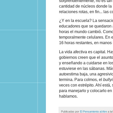
sorprendentemente, no es tan 
cantidad de núcleos donde la r
relaciones rotas, en fin... las
¿Y en la escuela? La sensaci
educadores que se quedaron a
horas el mundo cambió. Como 
temporalmente celulares. En e
16 horas restantes, en manos
La vida afectiva es capital. H
gobiernos creen que el asunt
y enseñando a cuidarse en los 
estuviese en las sábanas. Más
autoestima baja, una agresivi
termina. Para colmos, el
bully
veces con estrépito. Ahí está,
para manejarlo y colocarlo en
hablamos.
Publicadas por
El Pensamiento al Aire
a la