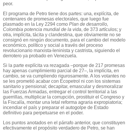
peor.
El programa de Petro tiene dos partes: una, explícita, de
centenares de promesas electorales, que luego fue
plasmado en la Ley 2294 como
Plan de desarrollo,
Colombia potencia mundial de la vida
, de 373 artículos; y
otra, implícita, tácita y clandestina, que obviamente no se
consignó en ningún documento, para el cambio del modelo
económico, político y social a través del proceso
revolucionario marxista-leninista y castrista, siguiendo el
derrotero ya probado en Venezuela.
Si la parte explícita va rezagada –porque de 217 promesas
hay apenas cumplimiento parcial de 27–, la implícita, en
cambio, se va cumpliendo rigurosamente. A los votantes no
se les prometió acabar con Ecopetrol ni con los sistemas
sanitario y pensional; decapitar, emascular y desmoralizar
las Fuerzas Armadas, entregar el control territorial a las
guerrillas, multiplicar la corrupción, prostituir el Congreso y
la Fiscalía, montar una letal reforma agraria expropiatoria;
incendiar el país y preparar el autogolpe de Estado
definitivo para perpetuarse en el poder.
Los puntos anotados en el párrafo anterior, que constituyen
efectivamente el propósito verdadero de Petro, se han