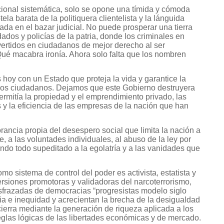
ucional sistemática, solo se opone una tímida y cómoda
ela barata de la politiquera clientelista y la lánguida
da en el bazar judicial. No puede prosperar una tierra
ados y policías de la patria, donde los criminales en
nvertidos en ciudadanos de mejor derecho al ser
ué macabra ironía. Ahora solo falta que los nombren
oy con un Estado que proteja la vida y garantice la
e los ciudadanos. Dejamos que este Gobierno destruyera
ermitía la propiedad y el emprendimiento privado, las
 y la eficiencia de las empresas de la nación que han
orancia propia del desespero social que limita la nación a
e, a las voluntades individuales, al abuso de la ley por
ndo todo supeditado a la egolatría y a las vanidades que
o sistema de control del poder es activista, estatista y
ersiones promotoras y validadoras del narcoterrorismo,
isfrazadas de democracias “progresistas modelo siglo
ia e inequidad y acrecientan la brecha de la desigualdad
ierra mediante la generación de riqueza aplicada a los
eglas lógicas de las libertades económicas y de mercado.