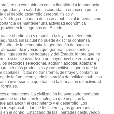
prefiere un concubinato con la ilegalidad a la ortodoxia.
seguridad y la salud de la ciudadanía empiecen por la
ía del debido desarrollo cerebral, físico y
. Y relega el manejo de la cosa pública al inmediatismo
portancia de mantener una actividad económica
 provienen los ingresos del Estado.
tura de obediencia y respeto a la ley como elemento
eguridad, sin la cual no puede existir la confianza
Estado, de la economía, la generación de nuevas
 atracción de inversión que generan crecimiento y
os ingresos de los hogares y del Estado. Ignora que no
ollo si no se invierte en un mayor nivel de educación y
 los negocios seleccionar, adquirir, adoptar, adaptar e
para ser más productivos y competitivos. Ignora que la
e capitales ilícitos no transforma, destruye y contamina
mpide la formación y administración de políticas públicas
ianza inversionista que habilita la formación de actividad
y formales.
es o retrocesos. La civilización ha avanzado mediante
ios de una función tecnológica que implican la
 que apalancan el crecimiento y el desarrollo. Los
la irresponsabilidad de los líderes y los gobernantes
 en el control Estatizado de las libertades destruyendo