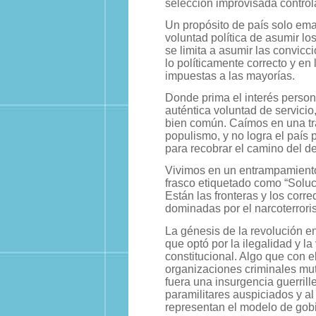
selección improvisada contro
Un propósito de país solo ema
voluntad política de asumir lo
se limita a asumir las convic
lo políticamente correcto y en
impuestas a las mayorías.
Donde prima el interés persona
auténtica voluntad de servicio,
bien común. Caímos en una tra
populismo, y no logra el país 
para recobrar el camino del d
Vivimos en un entrampamiento
frasco etiquetado como “Soluc
Están las fronteras y los corr
dominadas por el narcoterrori
La génesis de la revolución e
que optó por la ilegalidad y la
constitucional. Algo que con 
organizaciones criminales mut
fuera una insurgencia guerrill
paramilitares auspiciados y al
representan el modelo de gobi