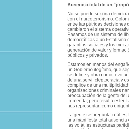
Ausencia total de un “propó
No se puede ser una democra
con el narcoterrorismo. Colo
entre las pútridas decisiones 
cambiaron el sistema operativo
Pasamos de un sistema de lib
democráticas a un Estatismo d
garantías sociales y los mecan
generación de valor y formaci
públicos y privados.
Estamos en manos del engañ
un Gobierno ilegítimo, que s
se define y obra como revoluci
de una servil cleptocracia y e
cómplice de una multiplicidad
organizaciones criminales narc
preocupación de la gente del
tremenda, pero resulta estéril
nos representan como dirigent
La gente se pregunta cuál es 
una manifiesta total ausencia
las volátiles estructuras parti