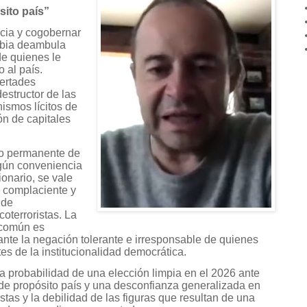
sito país”
cia y cogobernar
mbia deambula
de quienes le
 al país.
ertades
estructor de las
ismos lícitos de
ón de capitales
o permanente de
egún conveniencia
onario, se vale
s complaciente y
 de
oterroristas. La
 común es
 ante la negación tolerante e irresponsable de quienes
es de la institucionalidad democrática.
la probabilidad de una elección limpia en el 2026 ante
 de propósito país y una desconfianza generalizada en
distas y la debilidad de las figuras que resultan de una