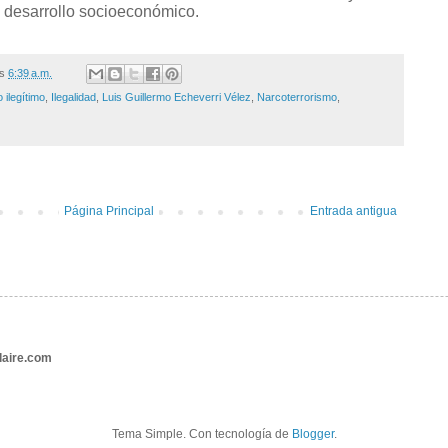
 desarrollo socioeconómico.
/s
6:39 a.m.
 ilegítimo
,
Ilegalidad
,
Luis Guillermo Echeverri Vélez
,
Narcoterrorismo
,
Página Principal
Entrada antigua
aire.com
Tema Simple. Con tecnología de
Blogger
.