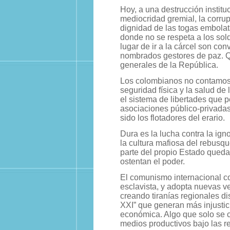
Hoy, a una destrucción instit
mediocridad gremial, la corrupt
dignidad de las togas embolata
donde no se respeta a los sold
lugar de ir a la cárcel son co
nombrados gestores de paz. Q
generales de la República.
Los colombianos no contamos h
seguridad física y la salud d
el sistema de libertades que p
asociaciones público-privadas
sido los flotadores del erario.
Dura es la lucha contra la ign
la cultura mafiosa del rebusqu
parte del propio Estado queda
ostentan el poder.
El comunismo internacional com
esclavista, y adopta nuevas v
creando tiranías regionales d
XXI” que generan más injustic
económica. Algo que solo se c
medios productivos bajo las r