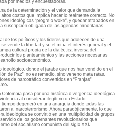
lada por medios y encuestadoras.
na de la determinación y el valor que demanda la
s altos costos que implica hacer lo realmente correcto. No
ciones ideológicas “progre o woke”, y quedar atrapados en
 la suscripción obligada de las agendas minoritarias
l de los políticos y los líderes que adolecen de una
 se vende la libertad y se elimina el interés general y el
mpa cultural propia de la dialéctica inversa del
producir los planteamientos y las acciones necesarias
esarrollo socioeconómico.
 ideológico, donde el jarabe que nos han vendido en el
ión de Paz”, no es remedio, sino veneno mata ratas.
edores de narcotráfico convertidos en “Franjas”
smo.
n Colombia pasa por una histórica divergencia ideológica
 violencia al considerar ilegítimo un Estado
el tiempo degeneró en una anarquía donde todas las
aron al narcoterrorismo. Ahora paradójicamente, lo que
era ideológica se convirtió en una multiplicidad de grupos
 servicio de los gobernantes revolucionarios que
erno del socialismo comunista del siglo XXI.