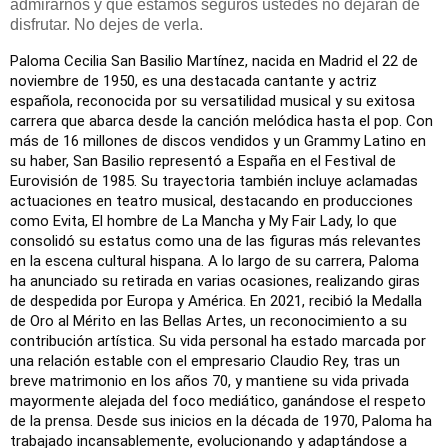
admirarnos y que estamos seguros ustedes no dejarán de
disfrutar. No dejes de verla.
Paloma Cecilia San Basilio Martínez, nacida en Madrid el 22 de
noviembre de 1950, es una destacada cantante y actriz
española, reconocida por su versatilidad musical y su exitosa
carrera que abarca desde la canción melódica hasta el pop. Con
más de 16 millones de discos vendidos y un Grammy Latino en
su haber, San Basilio representó a España en el Festival de
Eurovisión de 1985. Su trayectoria también incluye aclamadas
actuaciones en teatro musical, destacando en producciones
como Evita, El hombre de La Mancha y My Fair Lady, lo que
consolidó su estatus como una de las figuras más relevantes
en la escena cultural hispana.
A lo largo de su carrera, Paloma
ha anunciado su retirada en varias ocasiones, realizando giras
de despedida por Europa y América. En 2021, recibió la Medalla
de Oro al Mérito en las Bellas Artes, un reconocimiento a su
contribución artística. Su vida personal ha estado marcada por
una relación estable con el empresario Claudio Rey, tras un
breve matrimonio en los años 70, y mantiene su vida privada
mayormente alejada del foco mediático, ganándose el respeto
de la prensa.
Desde sus inicios en la década de 1970, Paloma ha
trabajado incansablemente, evolucionando y adaptándose a