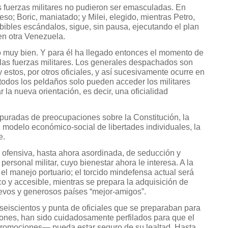
as fuerzas militares no pudieron ser emasculadas. En
eso; Boric, maniatado; y Milei, elegido, mientras Petro,
bibles escándalos, sigue, sin pausa, ejecutando el plan
en otra Venezuela.
o muy bien. Y para él ha llegado entonces el momento de
e las fuerzas militares. Los generales despachados son
estos, por otros oficiales, y así sucesivamente ocurre en
odos los peldaños solo pueden acceder los militares
 la nueva orientación, es decir, una oficialidad
uradas de preocupaciones sobre la Constitución, la
l modelo económico-social de libertades individuales, la
e.
a ofensiva, hasta ahora asordinada, de seducción y
ersonal militar, cuyo bienestar ahora le interesa. A la
el manejo portuario; el torcido mindefensa actual será
o y accesible, mientras se prepara la adquisición de
evos y generosos países “mejor-amigos”.
os seiscientos y punta de oficiales que se preparaban para
lones, han sido cuidadosamente perfilados para que el
romociones— pueda estar seguro de su lealtad. Hasta