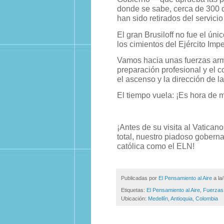
donde se sabe, cerca de 300 
han sido retirados del servicio
El gran Brusiloff no fue el úni
los cimientos del Ejército Imper
Vamos hacia unas fuerzas arma
preparación profesional y el 
el ascenso y la dirección de l
El tiempo vuela: ¡Es hora de m
¡Antes de su visita al Vatican
total, nuestro piadoso gobern
católica como el ELN!
Publicadas por
El Pensamiento al Aire
a la
Etiquetas:
El Pensamiento al Aire
,
Fuerzas
Ubicación:
Medellín, Antioquia, Colombia