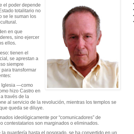
ue el poder depende
Estado totalitario no
no se le suman los
cultural.
rden en que
deres, sino ejercer
s ellos.
so: tienen el
cial, se aprestan a
reso siempre
 para transformar
entes:
la Iglesia —como
como hizo Castro en
a través de la
one al servicio de la revolución, mientras los templos se
que queda se diluye.
omados ideológicamente por “comunicadores” de
s o contestatarios son marginados o eliminados.
 la guardería hasta el posgrado, se ha convertido en un