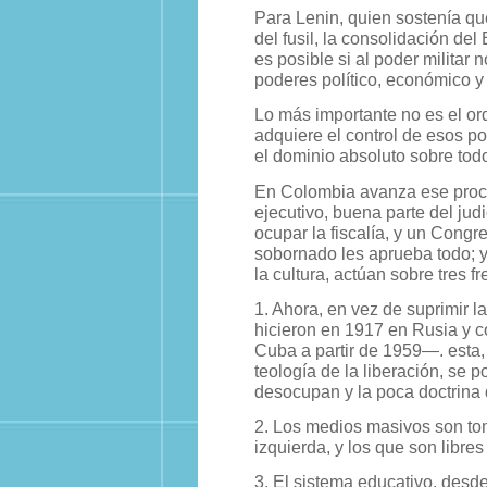
Para Lenin, quien sostenía q
del fusil, la consolidación del 
es posible si al poder militar 
poderes político, económico y 
Lo más importante no es el o
adquiere el control de esos po
el dominio absoluto sobre todo
En Colombia avanza ese proce
ejecutivo, buena parte del judi
ocupar la fiscalía, y un Cong
sobornado les aprueba todo; y
la cultura, actúan sobre tres fr
1. Ahora, en vez de suprimir 
hicieron en 1917 en Rusia y 
Cuba a partir de 1959—. esta, 
teología de la liberación, se p
desocupan y la poca doctrina 
2. Los medios masivos son t
izquierda, y los que son libre
3. El sistema educativo, desde