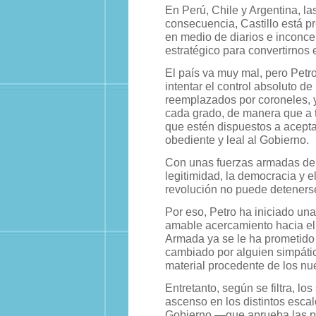
En Perú, Chile y Argentina, l
consecuencia, Castillo está pr
en medio de diarios e inconce
estratégico para convertirnos 
El país va muy mal, pero Petr
intentar el control absoluto d
reemplazados por coroneles, y 
cada grado, de manera que a t
que estén dispuestos a aceptar
obediente y leal al Gobierno.
Con unas fuerzas armadas dep
legitimidad, la democracia y e
revolución no puede deteners
Por eso, Petro ha iniciado un
amable acercamiento hacia el p
Armada ya se le ha prometido 
cambiado por alguien simpátic
material procedente de los nu
Entretanto, según se filtra, l
ascenso en los distintos esca
Gobierno —que aprueba las p