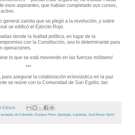
de esos aspirantes, que habían completado sus cursos,
 activo.
co general zarista que se plegó a la revolución, y sobre
ial se edificó el Ejército Rojo.
das donde la lealtad política, en lugar de la
compromiso con la Constitución, sea lo determinante para
as operaciones.
irar lo que se está moviendo en las fuerzas militares!
***
o, para asegurar la colaboración eclesiástica en la paz
ante se reúne con la Comunidad de San Egidio, tan
/s
5:52 a.m.
 armadas de Colombia
,
Gustavo Petro
,
Ideología
,
Izquierda
,
José Alvear Sanín