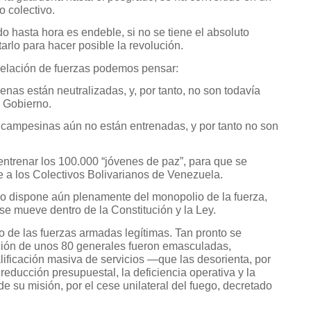
 colectivo.
o hasta hora es endeble, si no se tiene el absoluto
tarlo para hacer posible la revolución.
relación de fuerzas podemos pensar:
penas están neutralizadas, y, por tanto, no son todavía
l Gobierno.
as campesinas aún no están entrenadas, y por tanto no son
y entrenar los 100.000 “jóvenes de paz”, para que se
 a los Colectivos Bolivarianos de Venezuela.
o dispone aún plenamente del monopolio de la fuerza,
se mueve dentro de la Constitución y la Ley.
 de las fuerzas armadas legítimas. Tan pronto se
ción de unos 80 generales fueron emasculadas,
lificación masiva de servicios —que las desorienta, por
reducción presupuestal, la deficiencia operativa y la
de su misión, por el cese unilateral del fuego, decretado