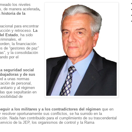
meado los niveles
ís, de manera acelerada
,
 historia de la
nacional para encontrar
ucción y retroceso.
La
del Estado
, ha sido
riminales, el
rden, la financiación
es de “gestores de paz”
s”, y la consolidación
ando por el
da seguridad social
rabajadoras y de sus
ed a unas normas
tación de personal,
nitario y al régimen
das que sepultarán en
 posibilidad de
eguir a los militares y a los contradictores del régimen
que en
y resolver oportunamente sus conflictos, se ha sumido en la
rupción. Nada han contribuido para el cumplimiento de su trascendental
ervicio de la JEP, los organismos de control y la Rama