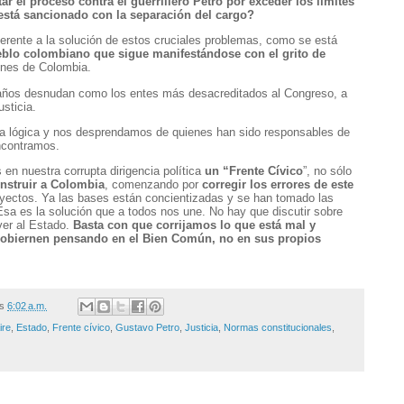
ar el proceso contra el guerrillero Petro por exceder los límites
está sancionado con la separación del cargo?
iferente a la solución de estos cruciales problemas, como se está
eblo colombiano que sigue manifestándose con el grito de
ones de Colombia.
 años desnudan como los entes más desacreditados al Congreso, a
usticia.
a lógica y nos desprendamos de quienes han sido responsables de
ncontramos.
n nuestra corrupta dirigencia política
un “Frente Cívico
”, no sólo
nstruir a Colombia
, comenzando por
corregir los errores de este
oyectos. Ya las bases están concientizadas y se han tomado las
 Esa es la solución que a todos nos une. No hay que discutir sobre
ver al Estado.
Basta con que corrijamos lo que está mal y
gobiernen pensando en el Bien Común, no en sus propios
/s
6:02 a.m.
ire
,
Estado
,
Frente cívico
,
Gustavo Petro
,
Justicia
,
Normas constitucionales
,