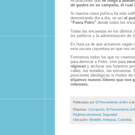
Acusaciones que
se niega a adelant
de gastos en su campaña, el cual 
Si nuestra clase política ha sido ind
demostrando día a día, no así
el pu
“Fuera Petro”
desde todos los rinc
Todas las encuestas en los últimos
los políticos y la administración de J
Es hora ya de que actuemos según l
esta oscura coyuntura en que nos e
Formemos todos los que no creemos e
para derrocar a Petro, sino para
reco
régimen
y archivar sus funestos pr
calles, los estadios, las encuestas.
posiciones ideológicas ni modos de 
elijamos nuevos líderes que nos 
intereses.
Publicadas por
El Pensamiento al Aire
a la
Etiquetas:
Corrupción
,
El Pensamiento al A
Régimen pensional
,
Seguridad
Ubicación:
Medellín, Antioquia, Colombia