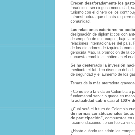
Crecen desaforadamente los gasto
faraónicos sin ninguna necesidad, sa
turismo con el dinero de los contrib
infraestructura que el país requiere
comunidad.
Las relaciones exteriores no podí
designación de diplomáticos con ante
desempeño de sus cargos, bajo la bat
relaciones internacionales del país.
de los dictadores de izquierda como 
genocida Mao, la promoción de la coc
supuesto cambio climático en el cual,
Se ha desterrado la inversión naci
mediante el fatídico discurso del odi
de seguridad y el aumento de los gas
Temas de la más aterradora gravedad
¿Cómo será la vida en Colombia a part
fundamental servicio quede en manos
la actualidad cubre casi al 100% 
¿Cuál será el futuro de Colombia c
de normas constitucionales todas
de participación”,
compuestos en un
recomendaciones tienen fuerza vincu
¿Hasta cuándo resistirán los compatr