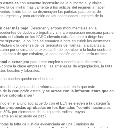
s estatales
con aumento inconsulto de la burocracia, y viajes
lvo la de invitar masivamente a los áulicos del régimen a hacer
uyentes. Entre tanto, se disminuyen las partidas para obras de
 con urgencia y para atención de las necesidades urgentes de la
an caer más bajo
. Desorden y errores monumentales en la
cedentes de dudosa ortografía y sin la preparación necesaria para el
uta del aliado de las FARC elevado extrañamente a dirigir las
 Por supuesto, la política se enmarca a hora en cubrir los desmanes
Maduro o la defensa de los terroristas de Hamas, la alabanza al
aína por encima de la explotación del petróleo, o la lucha contra el
 en caso de que existiera, la participación del país sería mínima.
onal o extranjera
para crear empleo y contribuir al desarrollo,
o contra la clase empresarial, las amenazas de expropiación, la falta
tos fiscales y laborales.
 no pueden quedar en el tintero:
ir de la vigencia de la reforma a la salud, en la que este
 de la corrupción estatal
y se arrase con la infraestructura que en
de los colombianos
?
uando en el anunciado acuerdo con el ELN
se eleven a la categoría
 las propuestas aprobadas en los llamados “comité nacionales
 80% por elementos de la izquierda radical, cuyas
lante en el acuerdo de paz?
iotas la falta de justicia evidenciada en una Comisión de