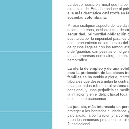
La descomposición moral que ha per
directivos del Estado conduce al pa
a la más dramática catástrofe en la
sociedad colombiana.
Mírese cualquier aspecto de la vida 
solamente caos, desbarajuste, destr
seguridad, primordial obligación 
sustituida por la impunidad para los c
desmoronamiento de las fuerzas del o
de grupos ilegales con los remoquet
o de “guardias campesinas o indígena
de las empresas criminales, comenz
narcotráfico.
La oferta de empleo y de una sóli
para la protección de las clases t
familias
se ha venido a pique, merc
laborales que desestimulan la contra
unas absurdas reformas al sistema sa
pensional, y unas perjudiciales medi
la inflación y en el déficit fiscal toda
crecimiento económico.
La justicia, más interesada en pers
proteger a los honrados ciudadanos 
parcialidad, la politización y la cor
tarea los inmensos presupuestos al s
Jurisdiccional.