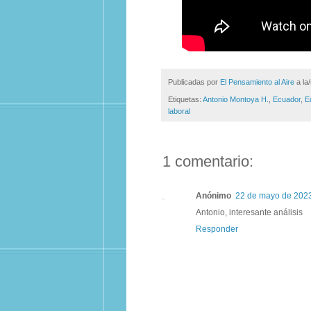
Publicadas por
El Pensamiento al Aire
a la
Etiquetas:
Antonio Montoya H.
,
Ecuador
,
Ed
laboral
1 comentario:
Anónimo
22 de mayo de 2023 
Antonio, interesante análisis
Responder