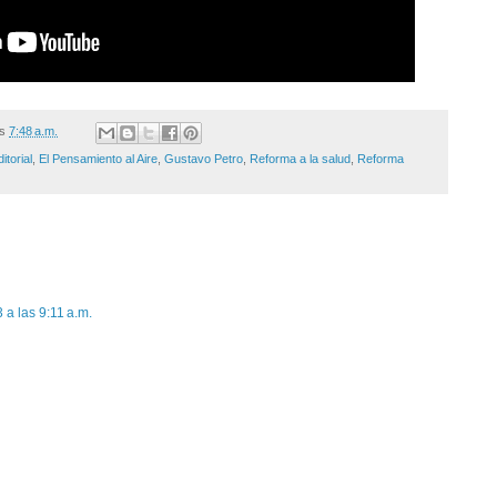
/s
7:48 a.m.
itorial
,
El Pensamiento al Aire
,
Gustavo Petro
,
Reforma a la salud
,
Reforma
a las 9:11 a.m.