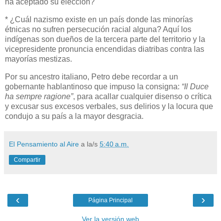
ha aceptado su elección?
* ¿Cuál nazismo existe en un país donde las minorías
étnicas no sufren persecución racial alguna? Aquí los
indígenas son dueños de la tercera parte del territorio y la
vicepresidente pronuncia encendidas diatribas contra las
mayorías mestizas.
Por su ancestro italiano, Petro debe recordar a un
gobernante hablantinoso que impuso la consigna:
“Il Duce
ha sempre ragione”
, para acallar cualquier disenso o crítica
y excusar sus excesos verbales, sus delirios y la locura que
condujo a su país a la mayor desgracia.
El Pensamiento al Aire
a la/s
5:40 a.m.
Compartir
‹
›
Página Principal
Ver la versión web