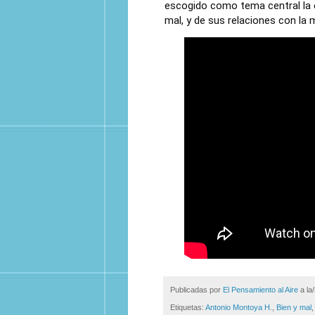
escogido como tema central la é
mal, y de sus relaciones con la
Publicadas por
El Pensamiento al Aire
a la
Etiquetas:
Antonio Montoya H.
,
Bien y mal