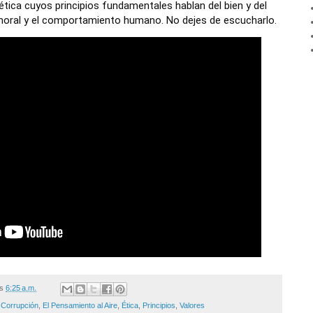
tica cuyos principios fundamentales hablan del bien y del 
 moral y el comportamiento humano. No dejes de escucharlo.
/s
6:25 a.m.
,
Corrupción
,
El Pensamiento al Aire
,
Ética
,
Principios
,
Valores