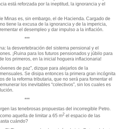
ia está reforzada por la ineptitud, la ignorancia y el
de Minas es, sin embargo, el de Hacienda. Cargado de
 no tiene la excusa de la ignorancia y de la impericia,
ncrementar el desempleo y dar impulso a la inflación.
***
: la desvertebración del sistema pensional y el
ones. ¡Ruina para los futuros pensionados y júbilo para
 los primeros, en la inicial hoguera inflacionaria!
venes de paz”, dizque para alejarlos de la
mensuales. Se disipa entonces la primera gran incógnita
os de la reforma tributaria, que no será para fomentar el
emunerar los inevitables “colectivos”, sin los cuales es
lución.
***
rgen las tenebrosas propuestas del incorregible Petro.
2
como aquella de limitar a 65 m
el espacio de las
¿hasta cuándo?