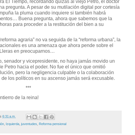
ra El Tiempo, recordando quizás al viejo Petro, el doctor
 pregunta. A pesar de su mutilación digital por cortesía
mpuña la pluma cuando inquiere si también habrá
mentos… Buena pregunta, ahora que sabemos que la
oras para proceder a la restitución del bien a su
reforma agraria” no va seguida de la “reforma urbana”, la
tacionales es una amenaza que ahora pende sobre el
 Lleras en preocuparnos…
co, senador y vicepresidente, no haya jamás movido un
e Petro hacia el poder. No fue el único que omitió
ución, pero la negligencia culpable o la colaboración
 de los políticos en su ascenso jamás será excusable.
***
ntierro de la reina!
/s
6:31 a.m.
ión
,
Izquierda
,
juventudes
,
Reforma pensional