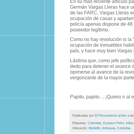
En su más reciente artículo pa
Germán Vargas Lleras hace una
de las FARC, Vargas Lleras e
ocupación de casas y aparta
policía apenas dispone de 48 h
poseedor legítimo.
Como no hay revolución si la “
ocupación de inmuebles habi
país, y hace muy bien Vargas
Lástima que, como jefe políti
dedo para detener el avance d
oponerse al avance de la revol
vergonzante de la mayor parte
Papito, papito… ¡Quiero ir al e
Publicadas por
El Pensamiento al Aire
a la
Etiquetas:
Colombia
,
Gustavo Petro
,
Inflac
Ubicación:
Medellín, Antioquia, Colombia