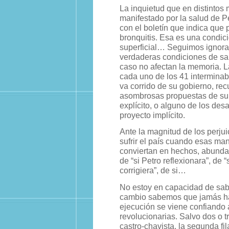
La inquietud que en distintos
manifestado por la salud de Pe
con el boletín que indica que
bronquitis. Esa es una condic
superficial… Seguimos ignor
verdaderas condiciones de sa
caso no afectan la memoria. La
cada uno de los 41 interminab
va corrido de su gobierno, re
asombrosas propuestas de su
explícito, o alguno de los des
proyecto implícito.
Ante la magnitud de los perju
sufrir el país cuando esas ma
conviertan en hechos, abunda
de “si Petro reflexionara”, de “si
corrigiera”, de si…
No estoy en capacidad de sabe
cambio sabemos que jamás ha 
ejecución se viene confiando 
revolucionarias. Salvo dos o t
castro-chavista, la segunda f