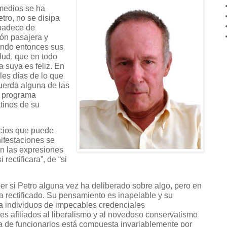
 medios se ha
tro, no se disipa
 padece de
ión pasajera y
ando entonces sus
lud, que en todo
 suya es feliz. En
les días de lo que
cuerda alguna de las
 programa
atinos de su
icios que puede
nifestaciones se
n las expresiones
 rectificara”, de “si
r si Petro alguna vez ha deliberado sobre algo, pero en
rectificado. Su pensamiento es inapelable y su
a individuos de impecables credenciales
res afiliados al liberalismo y al novedoso conservatismo
ila de funcionarios está compuesta invariablemente por