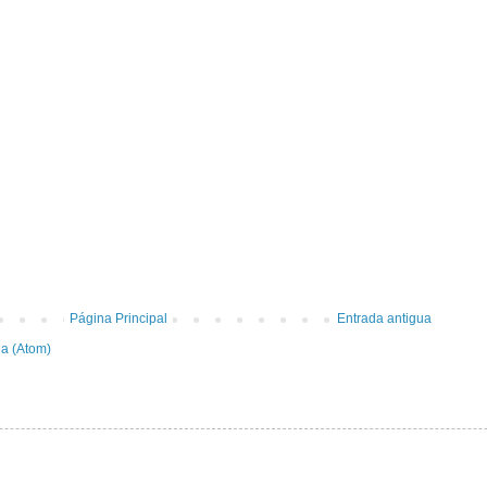
Página Principal
Entrada antigua
da (Atom)