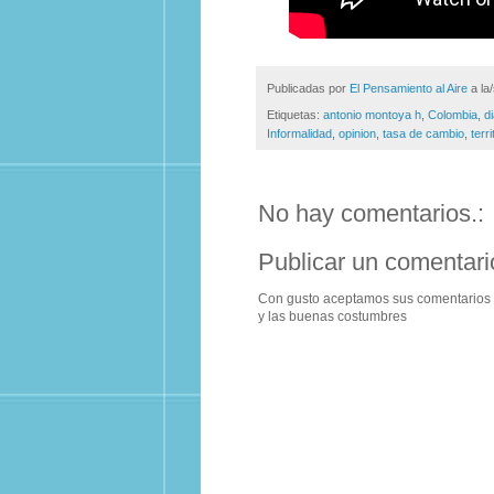
Publicadas por
El Pensamiento al Aire
a la
Etiquetas:
antonio montoya h
,
Colombia
,
d
Informalidad
,
opinion
,
tasa de cambio
,
terr
No hay comentarios.:
Publicar un comentari
Con gusto aceptamos sus comentarios m
y las buenas costumbres