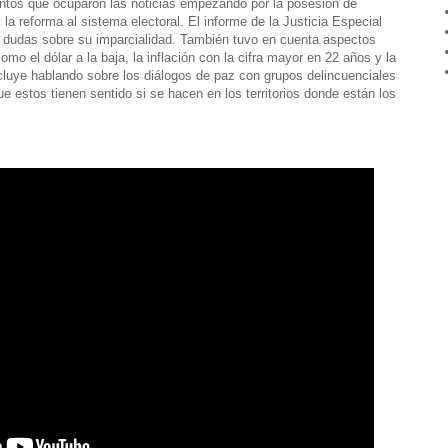
entos que ocuparon las noticias empezando por la posesión de
 la reforma al sistema electoral. El informe de la Justicia Especial
s dudas sobre su imparcialidad. También tuvo en cuenta aspectos
o el dólar a la baja, la inflación con la cifra mayor en 22 años y la
cluye hablando sobre los diálogos de paz con grupos delincuenciales
 estos tienen sentido si se hacen en los territorios donde están los