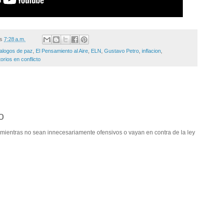
/s
7:28 a.m.
ialogos de paz
,
El Pensamiento al Aire
,
ELN
,
Gustavo Petro
,
inflacion
,
itorios en conflicto
o
ientras no sean innecesariamente ofensivos o vayan en contra de la ley