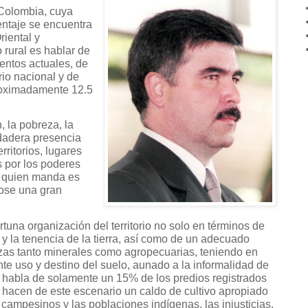
Colombia, cuya
entaje se encuentra
riental y
o rural es hablar de
entos actuales, de
orio nacional y de
proximadamente 12.5
 la pobreza, la
rdadera presencia
rritorios, lugares
 por los poderes
e quien manda es
dose una gran
tuna organización del territorio no solo en términos de
 y la tenencia de la tierra, así como de un adecuado
zas tanto minerales como agropecuarias, teniendo en
te uso y destino del suelo, aunado a la informalidad de
se habla de solamente un 15% de los predios registrados
 hacen de este escenario un caldo de cultivo apropiado
campesinos y las poblaciones indígenas, las injusticias,