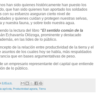
s han sido quienes históricamente han puesto los
ado, que han sido quienes han aportado los soldados
s con su esfuerzo aseguran cierto nivel de
udades y quienes cuidan y protegen nuestras selvas,
a y nuestra fauna, y sobre todo nuestra agua.
ndo la lectura del libro
“El sentido común de la
án Echavarría Olózoga, prominente y destacado
demás, en las lides de lo público.
cepto de la relación entre productividad de la tierra y el
re asuntos de los cuales hoy se habla, más respaldados
orancia que en bases argumentativas de peso.
de un empresario representante del capital que entiende
ión de lo público.
/s
6:45 a.m.
a agrícola
,
Productividad agraria
,
Tierra