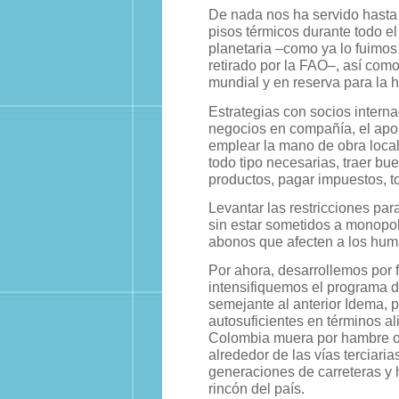
De nada nos ha servido hasta e
pisos térmicos durante todo el
planetaria –como ya lo fuimos
retirado por la FAO–, así com
mundial y en reserva para la 
Estrategias con socios interna
negocios en compañía, el apor
emplear la mano de obra local, 
todo tipo necesarias, traer bu
productos, pagar impuestos, to
Levantar las restricciones para
sin estar sometidos a monopoli
abonos que afecten a los huma
Por ahora, desarrollemos por f
intensifiquemos el programa de
semejante al anterior Idema,
autosuficientes en términos a
Colombia muera por hambre o p
alrededor de las vías terciari
generaciones de carreteras y
rincón del país.