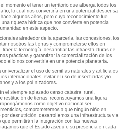
l momento el tener un territorio que alberga todos los
 año, lo cual nos convertiría en una potencial despensa
 hace algunos años, pero cuyo reconocimiento fue
o una riqueza hídrica que nos convierte en potencia
humanidad en este aspecto.
cionales alrededor de la aparcería, las concesiones, los
tar nosotros las tierras y comprometerse ellos en
traer la tecnología, desarrollar las infraestructuras de
enas prácticas y garantizar la comercialización de los
do ello nos convertiría en una potencia planetaria.
 universalizar el uso de semillas naturales y artificiales
os internacionales, evitar el uso de insecticidas y/o
nos y a los polinizadores.
in el siempre aplazado censo catastral rural,
 restitución de tierras, reconstruyamos una figura
 propongámonos como objetivo nacional ser
limenticios, comprometernos a que ningún niño en
or desnutrición, desarrollemos una infraestructura vial
as que permitirán la integración con las nuevas
 hagamos que el Estado asegure su presencia en cada