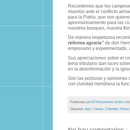
Recordemos que los campesino
muertos ante el conflicto arm
para la Patria, que son quiene
aprovisionamiento para las ci
nuestros bosques, nuestra flor
De manera respetuosa recomie
reforma agraria”
de don Hern
empresario y experimentado, a
Sus apreciaciones sobre el con
tema tributario dan luces sob
en la desinformación y la ign
Son las posturas y opiniones 
con claridad meridiana la func
Publicadas por
El Pensamiento al Aire
a la
Etiquetas:
Agro
,
Campo
,
Colombia
,
Potenci
No hay comentarios.: