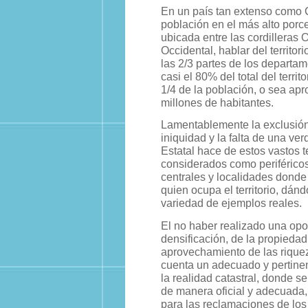
En un país tan extenso como 
población en el más alto porc
ubicada entre las cordilleras O
Occidental, hablar del territori
las 2/3 partes de los departam
casi el 80% del total del territ
1/4 de la población, o sea a
millones de habitantes.
Lamentablemente la exclusión,
iniquidad y la falta de una ve
Estatal hace de estos vastos te
considerados como periféricos
centrales y localidades dond
quien ocupa el territorio, dán
variedad de ejemplos reales.
El no haber realizado una opor
densificación, de la propiedad
aprovechamiento de las rique
cuenta un adecuado y pertinen
la realidad catastral, donde 
de manera oficial y adecuada,
para las reclamaciones de los 