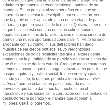
conversación que deja abierto un canal de diálogo. Me ha
admirado gratamente el reconocimiento unánime de su
mandato. En un país polarizado por años en el que se
esperaría un malestar indescriptible por su elección, veo
que la gente quiere apostarle a una nueva etapa de país,
soñar algo que no sea más de lo mismo. Quisiera creer que
lo que he visto esta semana no es un colinchamiento
oportunista en el bus de la victoria, sino el deseo sincero de
darnos una nueva oportunidad como país. Ni Petro ha sido
arrogante con su triunfo, ni sus detractores han dado
muestra de ser ciegos obtusos, salvo vergonzosas
excepciones de odios recalcitrantes que el expresidente
enmarca en la pluralidad de su partido y de ese uribismo del
que él mismo se declara curado. Creo que todos estaremos
atentos a apoyar lo que nos haga avanzar como país, lo que
busque equidad y justicia social, lo que construya patria,
estado y nación, lo que nos permita a todos buscar
“vivir
sabroso”
porque estamos en paz superando males
perversos que tanto daño nos han hecho como el
narcotráfico y sus secuelas, la corrupción con sus tentáculos
destructores; la pobreza y el hambre que agobian a
millones. Ojalá lo logremos.